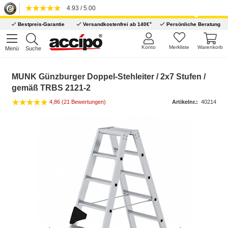
4.93 / 5.00
*
Bestpreis-Garantie
Versandkostenfrei ab 140€
Persönliche Beratung
Konto
Merkliste
Warenkorb
Menü
Suche
MUNK Günzburger Doppel-Stehleiter / 2x7 Stufen /
gemäß TRBS 2121-2
4,86 (21 Bewertungen)
Artikelnr.:
40214