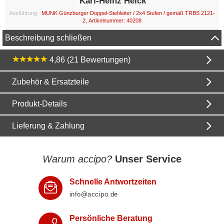
Karl-Heinz Heick
Ausführung:
MUNK Günzburger Doppel-Stehleiter / 2x4 Stufen / gemäß TRBS 2121-
2, Artikelnummer: 40208
Beschreibung schließen
4,86 (21 Bewertungen)
Zubehör & Ersatzteile
Produkt-Details
Lieferung & Zahlung
Warum accipo?
Unser Service
Schnelle Antwortzeiten
info@accipo.de
Persönliche Beratung