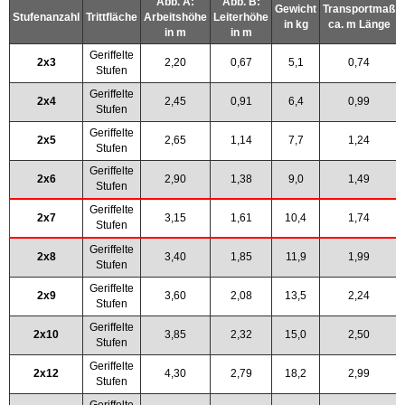
Abb. A:
Abb. B:
Gewicht
Transportmaß
Stufenanzahl
Trittfläche
Arbeitshöhe
Leiterhöhe
in kg
ca. m Länge
in m
in m
Geriffelte
2x3
2,20
0,67
5,1
0,74
Stufen
Geriffelte
2x4
2,45
0,91
6,4
0,99
Stufen
Geriffelte
2x5
2,65
1,14
7,7
1,24
Stufen
Geriffelte
2x6
2,90
1,38
9,0
1,49
Stufen
Geriffelte
2x7
3,15
1,61
10,4
1,74
Stufen
Geriffelte
2x8
3,40
1,85
11,9
1,99
Stufen
Geriffelte
2x9
3,60
2,08
13,5
2,24
Stufen
Geriffelte
2x10
3,85
2,32
15,0
2,50
Stufen
Geriffelte
2x12
4,30
2,79
18,2
2,99
Stufen
Geriffelte