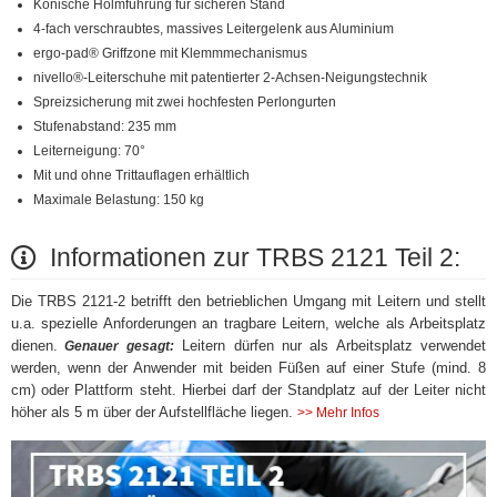
Konische Holmführung für sicheren Stand
4-fach verschraubtes, massives Leitergelenk aus Aluminium
ergo-pad® Griffzone mit Klemmmechanismus
nivello®-Leiterschuhe mit patentierter 2-Achsen-Neigungstechnik
Spreizsicherung mit zwei hochfesten Perlongurten
Stufenabstand: 235 mm
Leiterneigung: 70°
Mit und ohne Trittauflagen erhältlich
Maximale Belastung: 150 kg
Informationen zur TRBS 2121 Teil 2:
Die TRBS 2121-2 betrifft den betrieblichen Umgang mit Leitern und stellt
u.a. spezielle Anforderungen an tragbare Leitern, welche als Arbeitsplatz
dienen.
Leitern dürfen nur als Arbeitsplatz verwendet
Genauer gesagt:
werden, wenn der Anwender mit beiden Füßen auf einer Stufe (mind. 8
cm) oder Plattform steht. Hierbei darf der Standplatz auf der Leiter nicht
höher als 5 m über der Aufstellfläche liegen.
>> Mehr Infos