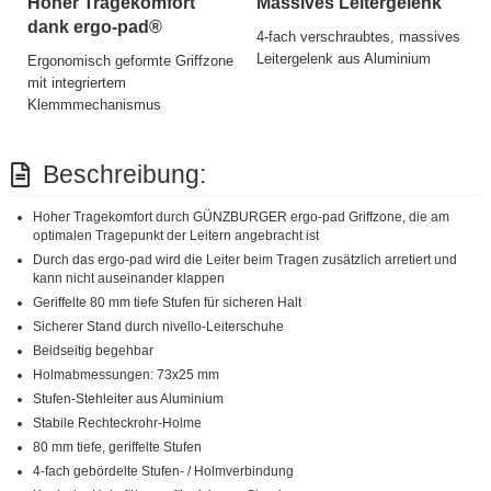
Hoher Tragekomfort
Massives Leitergelenk
dank ergo-pad®
4-fach verschraubtes, massives
Leitergelenk aus Aluminium
Ergonomisch geformte Griffzone
mit integriertem
Klemmmechanismus
Beschreibung:
Hoher Tragekomfort durch GÜNZBURGER ergo-pad Griffzone, die am
optimalen Tragepunkt der Leitern angebracht ist
Durch das ergo-pad wird die Leiter beim Tragen zusätzlich arretiert und
kann nicht auseinander klappen
Geriffelte 80 mm tiefe Stufen für sicheren Halt
Sicherer Stand durch nivello-Leiterschuhe
Beidseitig begehbar
Holmabmessungen: 73x25 mm
Stufen-Stehleiter aus Aluminium
Stabile Rechteckrohr-Holme
80 mm tiefe, geriffelte Stufen
4-fach gebördelte Stufen- / Holmverbindung