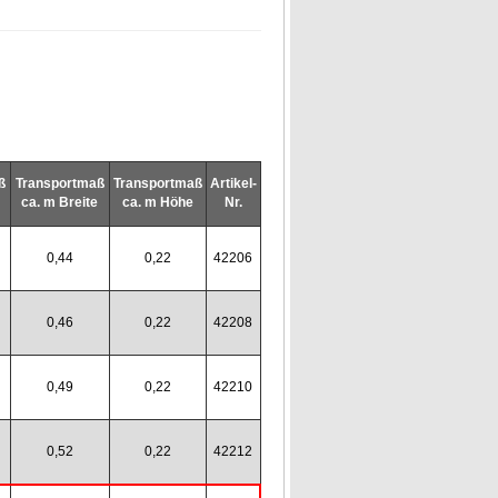
ß
Transportmaß
Transportmaß
Artikel-
ca. m Breite
ca. m Höhe
Nr.
0,44
0,22
42206
0,46
0,22
42208
0,49
0,22
42210
0,52
0,22
42212