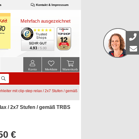
s
Kontakt & Impressum
Mehrfach ausgezeichnet
4.93
/ 5.00
Konto
Merkliste
Warenkorb
iter mit clip-step relax / 2x7 Stufen / gemäß
lax / 2x7 Stufen / gemäß TRBS
50 €