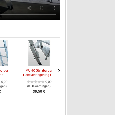
urger
MUNK Günzburger
MUNK Günzburger
ken
Holmverlängerung fü...
Leiteraufhängevorri...
Le
Nächstes
Nächstes
Bild
Bild
0,00
0,00
5,00
ngen)
(0 Bewertungen)
(1 Bewertung)
€
39,50 €
26,50 €