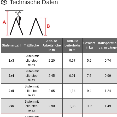
Technische Daten:
Abb. A:
Abb. B:
Gewicht
Transportma
Stufenanzahl
Trittfläche
Arbeitshöhe
Leiterhöhe
in kg
ca. m Länge
in m
in m
Stufen mit
2x3
clip-step
2,20
0,67
5,9
0,74
relax
Stufen mit
2x4
clip-step
2,45
0,91
7,6
0,99
relax
Stufen mit
2x5
clip-step
2,65
1,14
9,4
1,24
relax
Stufen mit
2x6
clip-step
2,90
1,38
11,2
1,49
relax
Stufen mit