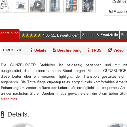
Billig
Fragen 
schreibung
Zubehör & Ersatzteile
Pro
4,86 (21 Bewertungen)
DIREKT ZU
Details
Beschreibung
TRBS
Video
Die GÜNZBURGER Stehleiter ist
und mit
beidseitig begehbar
ni
ausgestattet, die für einen sicheren Stand sorgen. Mit dem GÜNZBURG
diese Leiter über ein weiteres Highlight: der Transport gestaltet sic
angenehm. Die Trittauflage
sorgt für ein komfortables Arbeite
clip-step relax
ermöglicht ein bequemes Anl
Polsterung am vorderen Rand der Leiterstufe
an der nächsten Stufe. Darüber hinaus gewährleisten die 8 cm tiefen Stu
Mehr Infos
Details: