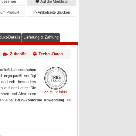
er gesehen
Auf die Merkliste
zum Produkt
Artikelseite drucken
dukt-Details
Lieferung & Zahlung
Zubehör
Techn.-Daten
vello®-Leiterschuhen
ER
verfügt
ergo-pad®
h dadurch besonders
n auf der Leiter. Die
>> Mehr Infos
ehnen und Abstützen
fen eine
.
TRBS-konforme Anwendung
>>