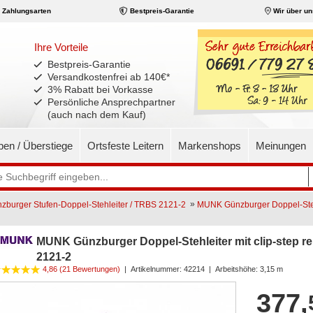
Zahlungsarten
Bestpreis-Garantie
Wir über un
Ihre Vorteile
Bestpreis-Garantie
Versandkostenfrei ab 140€
*
3% Rabatt bei Vorkasse
Persönliche Ansprechpartner
(auch nach dem Kauf)
pen / Überstiege
Ortsfeste Leitern
Markenshops
Meinungen
»
burger Stufen-Doppel-Stehleiter / TRBS 2121-2
MUNK Günzburger Doppel-Stehle
MUNK Günzburger Doppel-Stehleiter mit clip-step re
2121-2
4,86 (21 Bewertungen)
|
Artikelnummer:
42214
| Arbeitshöhe: 3,15 m
377,