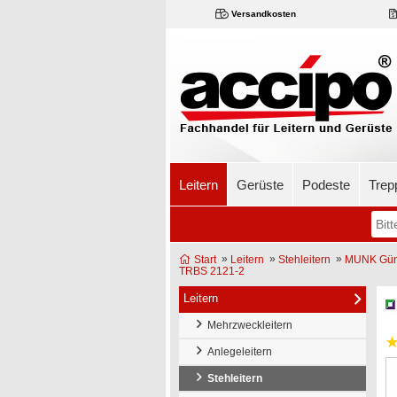
Versandkosten
Leitern
Gerüste
Podeste
Trep
»
»
»
Start
Leitern
Stehleitern
MUNK Günz
TRBS 2121-2
Leitern
Mehrzweckleitern
Anlegeleitern
Stehleitern