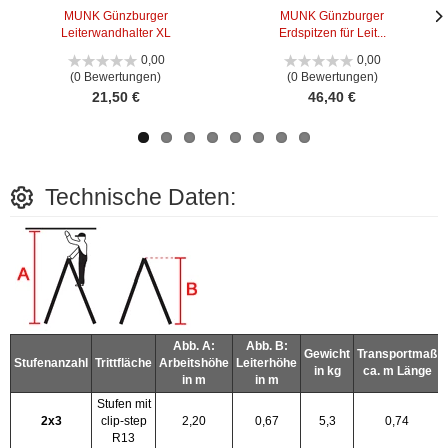
MUNK Günzburger
MUNK Günzburger
Leiterwandhalter XL
Erdspitzen für Leit...
Näc
Näc
Bild
Bild
0,00
0,00
(0 Bewertungen)
(0 Bewertungen)
21,50 €
46,40 €
Technische Daten:
Abb. A:
Abb. B:
Gewicht
Transportmaß
Stufenanzahl
Trittfläche
Arbeitshöhe
Leiterhöhe
in kg
ca. m Länge
in m
in m
Stufen mit
2x3
clip-step
2,20
0,67
5,3
0,74
R13