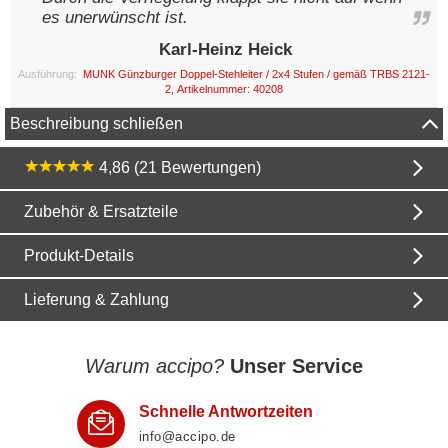
es unerwünscht ist.
Karl-Heinz Heick
Ausführung:
MUNK Günzburger Doppel-Stehleiter / 2x4 Stufen / gemäß TRBS 2121-
2, Artikelnummer: 40208
Beschreibung schließen
4,86 (21 Bewertungen)
Zubehör & Ersatzteile
Produkt-Details
Lieferung & Zahlung
Warum accipo?
Unser Service
Schnelle Antwortzeiten
info@accipo.de