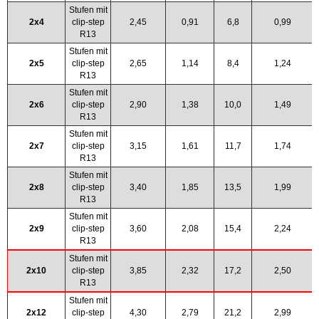
Stufen mit
2x4
clip-step
2,45
0,91
6,8
0,99
R13
Stufen mit
2x5
clip-step
2,65
1,14
8,4
1,24
R13
Stufen mit
2x6
clip-step
2,90
1,38
10,0
1,49
R13
Stufen mit
2x7
clip-step
3,15
1,61
11,7
1,74
R13
Stufen mit
2x8
clip-step
3,40
1,85
13,5
1,99
R13
Stufen mit
2x9
clip-step
3,60
2,08
15,4
2,24
R13
Stufen mit
2x10
clip-step
3,85
2,32
17,2
2,50
R13
Stufen mit
2x12
clip-step
4,30
2,79
21,2
2,99