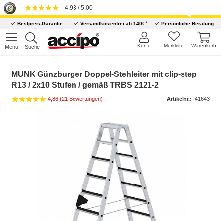
4.93 / 5.00
*
Bestpreis-Garantie
Versandkostenfrei ab 140€
Persönliche Beratung
Konto
Merkliste
Warenkorb
Menü
Suche
MUNK Günzburger Doppel-Stehleiter mit clip-step
R13 / 2x10 Stufen / gemäß TRBS 2121-2
4,86 (21 Bewertungen)
Artikelnr.:
41643