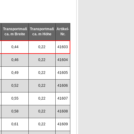
Transportmaß
Transportmaß
Artikel-
ca. m Breite
ca. m Höhe
Nr.
0,44
0,22
41603
0,46
0,22
41604
0,49
0,22
41605
0,52
0,22
41606
0,55
0,22
41607
0,58
0,22
41608
0,61
0,22
41609