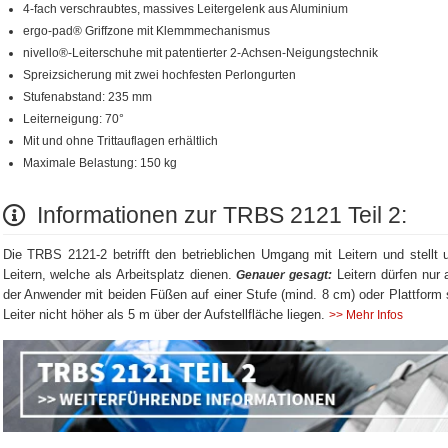
4-fach verschraubtes, massives Leitergelenk aus Aluminium
ergo-pad® Griffzone mit Klemmmechanismus
nivello®-Leiterschuhe mit patentierter 2-Achsen-Neigungstechnik
Spreizsicherung mit zwei hochfesten Perlongurten
Stufenabstand: 235 mm
Leiterneigung: 70°
Mit und ohne Trittauflagen erhältlich
Maximale Belastung: 150 kg
Informationen zur TRBS 2121 Teil 2:
Die TRBS 2121-2 betrifft den betrieblichen Umgang mit Leitern und stellt 
Leitern, welche als Arbeitsplatz dienen.
Leitern dürfen nur 
Genauer gesagt:
der Anwender mit beiden Füßen auf einer Stufe (mind. 8 cm) oder Plattform s
Leiter nicht höher als 5 m über der Aufstellfläche liegen.
>> Mehr Infos