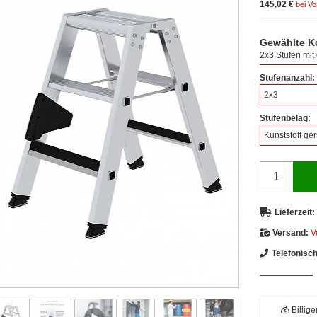
145,02 €
bei V
Gewählte K
2x3 Stufen mit 
Stufenanzahl:
2x3
Stufenbelag:
Kunststoff geri
Lieferzeit:
Versand:
V
Telefonisc
Billig