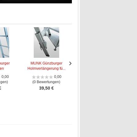
urger
MUNK Günzburger
MUNK Günzburger
ken
Holmverlängerung fü...
Leiteraufhängevorri...
Le
Nächstes
Nächstes
Bild
Bild
0,00
0,00
5,00
ngen)
(0 Bewertungen)
(1 Bewertung)
€
39,50 €
26,50 €