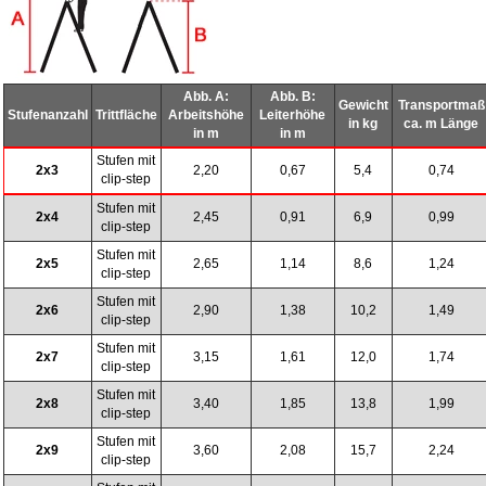
Abb. A:
Abb. B:
Gewicht
Transportmaß
Stufenanzahl
Trittfläche
Arbeitshöhe
Leiterhöhe
in kg
ca. m Länge
in m
in m
Stufen mit
2x3
2,20
0,67
5,4
0,74
clip-step
Stufen mit
2x4
2,45
0,91
6,9
0,99
clip-step
Stufen mit
2x5
2,65
1,14
8,6
1,24
clip-step
Stufen mit
2x6
2,90
1,38
10,2
1,49
clip-step
Stufen mit
2x7
3,15
1,61
12,0
1,74
clip-step
Stufen mit
2x8
3,40
1,85
13,8
1,99
clip-step
Stufen mit
2x9
3,60
2,08
15,7
2,24
clip-step