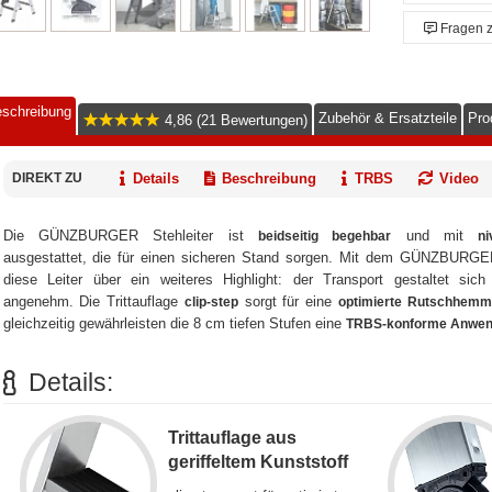
Fragen 
schreibung
Zubehör & Ersatzteile
Pro
4,86 (21 Bewertungen)
DIREKT ZU
Details
Beschreibung
TRBS
Video
Die GÜNZBURGER Stehleiter ist
und mit
beidseitig begehbar
ni
ausgestattet, die für einen sicheren Stand sorgen. Mit dem GÜNZBURG
diese Leiter über ein weiteres Highlight: der Transport gestaltet sic
angenehm. Die Trittauflage
sorgt für eine
clip-step
optimierte Rutschhem
gleichzeitig gewährleisten die 8 cm tiefen Stufen eine
TRBS-konforme Anwe
Details:
Trittauflage aus
geriffeltem Kunststoff