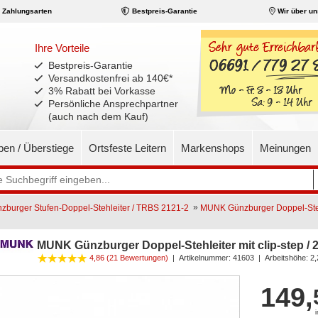
Zahlungsarten
Bestpreis-Garantie
Wir über un
Ihre Vorteile
Bestpreis-Garantie
Versandkostenfrei ab 140€
*
3% Rabatt bei Vorkasse
Persönliche Ansprechpartner
(auch nach dem Kauf)
pen / Überstiege
Ortsfeste Leitern
Markenshops
Meinungen
»
burger Stufen-Doppel-Stehleiter / TRBS 2121-2
MUNK Günzburger Doppel-Stehl
MUNK Günzburger Doppel-Stehleiter mit clip-step /
4,86 (21 Bewertungen)
|
Artikelnummer:
41603
| Arbeitshöhe: 2
149,