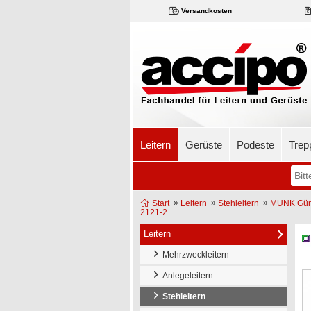
Versandkosten
Leitern
Gerüste
Podeste
Trep
»
»
»
Start
Leitern
Stehleitern
MUNK Günz
2121-2
Leitern
Mehrzweckleitern
Anlegeleitern
Stehleitern