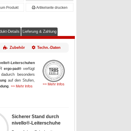
zum Produkt
Artikelseite drucken
dukt-Details
Lieferung & Zahlung
Zubehör
Techn.-Daten
vello®-Leiterschuhen
ER
verfügt
ergo-pad®
h dadurch besonders
auf den Stufen,
mung
>> Mehr Infos
.
ndung
>> Mehr Infos
Sicherer Stand durch
nivello®-Leiterschuhe