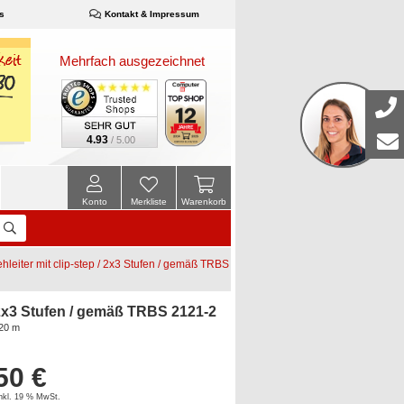
s
Kontakt & Impressum
Mehrfach ausgezeichnet
4.93
/ 5.00
Konto
Merkliste
Warenkorb
eiter mit clip-step / 2x3 Stufen / gemäß TRBS
 2x3 Stufen / gemäß TRBS 2121-2
,20 m
50 €
inkl. 19 % MwSt.