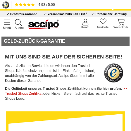
4.93 / 5.00
*
Bestpreis-Garantie
Versandkostenfrei ab 140€
Persönliche Beratung
Konto
Merkliste
Warenkorb
Menü
Suche
GELD-ZURÜCK-GARANTIE
MIT UNS SIND SIE AUF DER SICHEREN SEITE!
Als zusätzlichen Service bieten wir Ihnen den Trusted
Shops Käuferschutz an, damit ist Ihr Einkauf abgesichert;
unabhängig von der Zahlungsart. Accipo übernimmt alle
Kosten dieser Garantie.
Die Gültigkeit unseres Trusted Shops Zertifikat können Sie hier prüfen:
>>
Trusted Shops Zertifikat
oder klicken Sie einfach auf das rechte Trusted
Shops Logo.