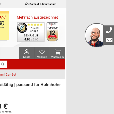
s
Kontakt & Impressum
Mehrfach ausgezeichnet
4.93
/ 5.00
Konto
Merkliste
Warenkorb
mm | 2er-Set
itfähig | passend für Holmhöhe
0 €
 19 % MwSt.