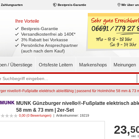
Zahlungsarten
Bestpreis-Garantie
Wir über un
Ihre Vorteile
Bestpreis-Garantie
Versandkostenfrei ab 140€
*
3% Rabatt bei Vorkasse
Persönliche Ansprechpartner
(auch nach dem Kauf)
pen / Überstiege
Ortsfeste Leitern
Markenshops
Meinungen
r nivello®-Fußplatte elektrisch ableitfähig | passend für Holmhöhe 58 mm & 73 
MUNK Günzburger nivello®-Fußplatte elektrisch able
58 mm & 73 mm | 2er-Set
0,00 (0 Bewertungen)
|
Artikelnummer:
19219
23,
5
inkl.