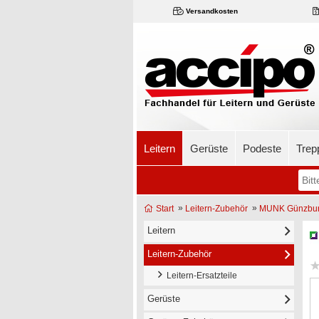
Versandkosten
Leitern
Gerüste
Podeste
Trep
»
»
Start
Leitern-Zubehör
MUNK Günzburge
Leitern
Leitern-Zubehör
Leitern-Ersatzteile
Gerüste