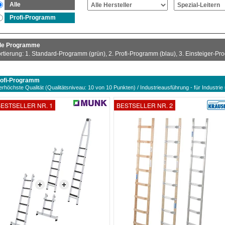
Alle
Profi-Programm
le Programme
rtierung: 1. Standard-Programm (grün), 2. Profi-Programm (blau), 3. Einsteiger-P
ofi-Programm
lerhöchste Qualität (Qualitätsniveau: 10 von 10 Punkten) / Industrieausführung - für Industr
1
2
ESTSELLER NR.
BESTSELLER NR.