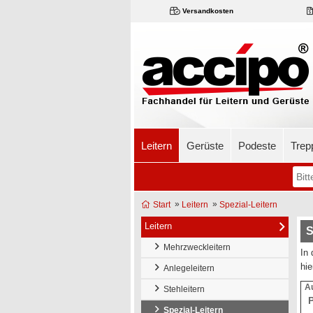
Versandkosten
Leitern
Gerüste
Podeste
Trep
»
»
Start
Leitern
Spezial-Leitern
Leitern
S
Mehrzweckleitern
In 
hie
Anlegeleitern
Au
Stehleitern
Spezial-Leitern