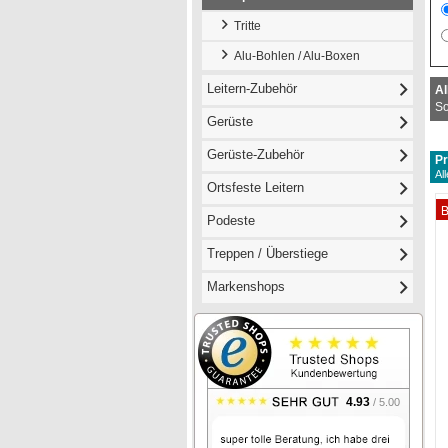
Tritte
Alu-Bohlen / Alu-Boxen
Leitern-Zubehör
Al
So
Gerüste
Gerüste-Zubehör
Pr
Al
Ortsfeste Leitern
B
Podeste
Treppen / Überstiege
Markenshops
4.93
/ 5.00