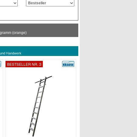
rogramm (orange)
ie und Handwerk
3
BESTSELLER NR.