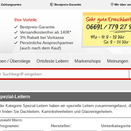
Zahlungsarten
Bestpreis-Garantie
Wir über un
Ihre Vorteile
Bestpreis-Garantie
Versandkostenfrei ab 140€
*
3% Rabatt bei Vorkasse
Persönliche Ansprechpartner
(auch nach dem Kauf)
pen / Überstiege
Ortsfeste Leitern
Markenshops
Meinungen
pezial-Leitern
der Kategorie Spezial-Leitern haben wir spezielle Leitern zusammengefasst, d
r finden Sie Dachleitern, Kaminkehrerleitern und Glasreinigerleitern.
swahl filtern:
Programm:
Hersteller:
Unterkategorie