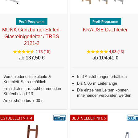
Profi-Programm
Profi-Programm
MUNK Günzburger Stufen-
KRAUSE Dachleiter
Glasreinigerleiter / TRBS
2121-2
4,73 (15)
4,93 (43)
ab
137,
50 €
ab
104,
41 €
Verschiedene Einzelteile &
In 3 Ausführungen erhältlich
Komplett-Sets erhältlich
Bis 5,05 m Leiterlänge
Erhältlich mit rutschhemmenden
Die einzelnen Leitern können
Stufenbelag R13
miteinander verbunden werden
Arbeitshöhe bis 7,00 m
4
5
ESTSELLER NR.
BESTSELLER NR.