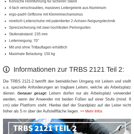
Konische Holmführung für sicheren Stand
4-fach verschraubtes, massives Leitergelenk aus Aluminium
ergo-pad® Griffzone mit Klemmmechanismus
nivello®-Leiterschuhe mit patentierter 2-Achsen-Neigungstechnik
Spreizsicherung mit zwei hochfesten Perlongurten
Stufenabstand: 235 mm
Leiterneigung: 70°
Mit und ohne Trittauflagen erhältlich
Maximale Belastung: 150 kg
Informationen zur TRBS 2121 Teil 2:
Die TRBS 2121-2 betrifft den betrieblichen Umgang mit Leitern und stellt
u.a. spezielle Anforderungen an tragbare Leitern, welche als Arbeitsplatz
dienen.
Leitern dürfen nur als Arbeitsplatz verwendet
Genauer gesagt:
werden, wenn der Anwender mit beiden Füßen auf einer Stufe (mind. 8
cm) oder Plattform steht. Hierbei darf der Standplatz auf der Leiter nicht
höher als 5 m über der Aufstellfläche liegen.
>> Mehr Infos