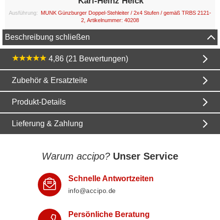
Karl-Heinz Heick
Ausführung:
MUNK Günzburger Doppel-Stehleiter / 2x4 Stufen / gemäß TRBS 2121-
2, Artikelnummer: 40208
Beschreibung schließen
4,86 (21 Bewertungen)
Zubehör & Ersatzteile
Produkt-Details
Lieferung & Zahlung
Warum accipo?
Unser Service
Schnelle Antwortzeiten
info@accipo.de
Persönliche Beratung