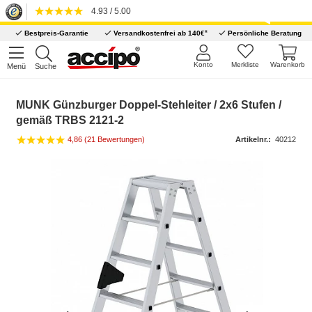
4.93 / 5.00
*
Bestpreis-Garantie
Versandkostenfrei ab 140€
Persönliche Beratung
Konto
Merkliste
Warenkorb
Menü
Suche
MUNK Günzburger Doppel-Stehleiter / 2x6 Stufen /
gemäß TRBS 2121-2
4,86 (21 Bewertungen)
Artikelnr.:
40212