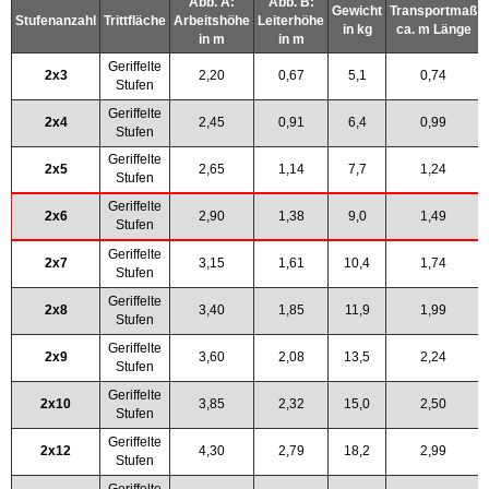
Abb. A:
Abb. B:
Gewicht
Transportmaß
Stufenanzahl
Trittfläche
Arbeitshöhe
Leiterhöhe
in kg
ca. m Länge
in m
in m
Geriffelte
2x3
2,20
0,67
5,1
0,74
Stufen
Geriffelte
2x4
2,45
0,91
6,4
0,99
Stufen
Geriffelte
2x5
2,65
1,14
7,7
1,24
Stufen
Geriffelte
2x6
2,90
1,38
9,0
1,49
Stufen
Geriffelte
2x7
3,15
1,61
10,4
1,74
Stufen
Geriffelte
2x8
3,40
1,85
11,9
1,99
Stufen
Geriffelte
2x9
3,60
2,08
13,5
2,24
Stufen
Geriffelte
2x10
3,85
2,32
15,0
2,50
Stufen
Geriffelte
2x12
4,30
2,79
18,2
2,99
Stufen
Geriffelte