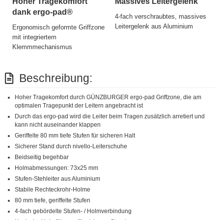
Hoher Tragekomfort
Massives Leitergelenk
dank ergo-pad®
4-fach verschraubtes, massives
Leitergelenk aus Aluminium
Ergonomisch geformte Griffzone
mit integriertem
Klemmmechanismus
Beschreibung:
Hoher Tragekomfort durch GÜNZBURGER ergo-pad Griffzone, die am
optimalen Tragepunkt der Leitern angebracht ist
Durch das ergo-pad wird die Leiter beim Tragen zusätzlich arretiert und
kann nicht auseinander klappen
Geriffelte 80 mm tiefe Stufen für sicheren Halt
Sicherer Stand durch nivello-Leiterschuhe
Beidseitig begehbar
Holmabmessungen: 73x25 mm
Stufen-Stehleiter aus Aluminium
Stabile Rechteckrohr-Holme
80 mm tiefe, geriffelte Stufen
4-fach gebördelte Stufen- / Holmverbindung