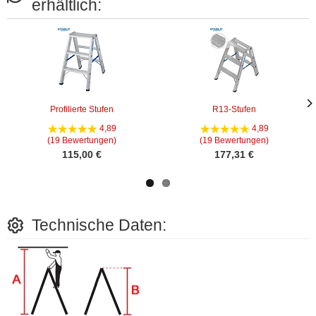
erhältlich:
Profilierte Stufen
R13-Stufen
Näc
Näc
4,89
4,89
Bild
Bild
(19 Bewertungen)
(19 Bewertungen)
115,00 €
177,31 €
Technische Daten: