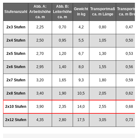
Abb. A:
Abb. B:
Gewicht
Transportmaß
Transportm
Stufenanzahl
Arbeitshöhe
Leiterhöhe
in kg
ca. m Länge
ca. m Brei
ca. m
ca. m
2x3 Stufen
2,25
0,70
4,2
0,80
0,47
2x4 Stufen
2,50
0,95
5,5
1,05
0,50
2x5 Stufen
2,70
1,20
6,7
1,30
0,53
2x6 Stufen
2,95
1,40
8,0
1,55
0,56
2x7 Stufen
3,20
1,65
9,3
1,80
0,59
2x8 Stufen
3,40
1,90
10,5
2,05
0,62
2x10 Stufen
3,90
2,35
14,0
2,55
0,68
2x12 Stufen
4,35
2,80
17,5
3,05
0,73