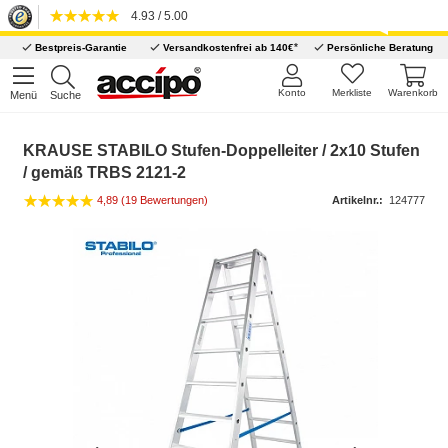
4.93 / 5.00
*
Bestpreis-Garantie
Versandkostenfrei ab 140€
Persönliche Beratung
Konto
Merkliste
Warenkorb
Menü
Suche
KRAUSE STABILO Stufen-Doppelleiter / 2x10 Stufen
/ gemäß TRBS 2121-2
4,89 (19 Bewertungen)
Artikelnr.:
124777