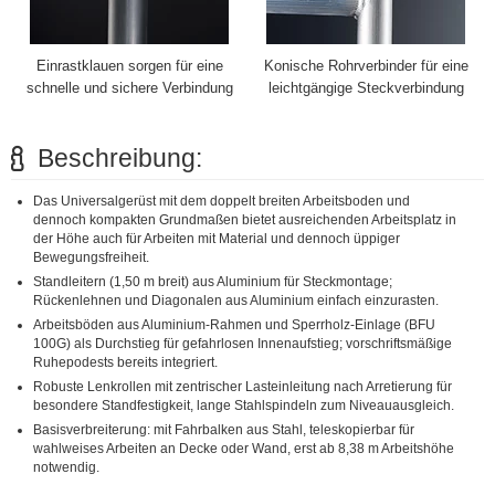
Einrastklauen sorgen für eine
Konische Rohrverbinder für eine
schnelle und sichere Verbindung
leichtgängige Steckverbindung
Beschreibung:
Das Universalgerüst mit dem doppelt breiten Arbeitsboden und
dennoch kompakten Grundmaßen bietet ausreichenden Arbeitsplatz in
der Höhe auch für Arbeiten mit Material und dennoch üppiger
Bewegungsfreiheit.
Standleitern (1,50 m breit) aus Aluminium für Steckmontage;
Rückenlehnen und Diagonalen aus Aluminium einfach einzurasten.
Arbeitsböden aus Aluminium-Rahmen und Sperrholz-Einlage (BFU
100G) als Durchstieg für gefahrlosen Innenaufstieg; vorschriftsmäßige
Ruhepodests bereits integriert.
Robuste Lenkrollen mit zentrischer Lasteinleitung nach Arretierung für
besondere Standfestigkeit, lange Stahlspindeln zum Niveauausgleich.
Basisverbreiterung: mit Fahrbalken aus Stahl, teleskopierbar für
wahlweises Arbeiten an Decke oder Wand, erst ab 8,38 m Arbeitshöhe
notwendig.