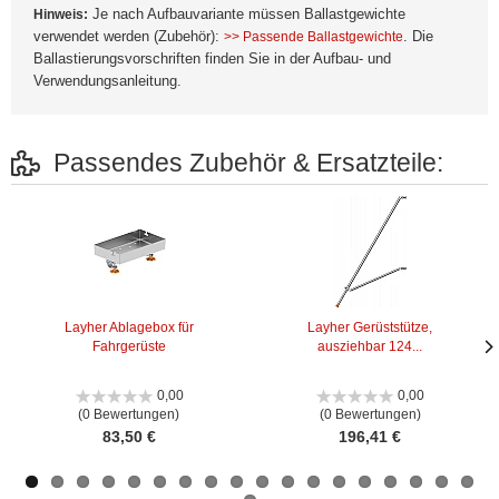
Je nach Aufbauvariante müssen Ballastgewichte
Hinweis:
verwendet werden (Zubehör):
. Die
>> Passende Ballastgewichte
Ballastierungsvorschriften finden Sie in der Aufbau- und
Verwendungsanleitung.
Passendes Zubehör & Ersatzteile:
Layher Ablagebox für
Layher Gerüststütze,
Fahrgerüste
ausziehbar 124...
Näc
Näc
Bild
Bild
0,00
0,00
(0 Bewertungen)
(0 Bewertungen)
83,50 €
196,41 €