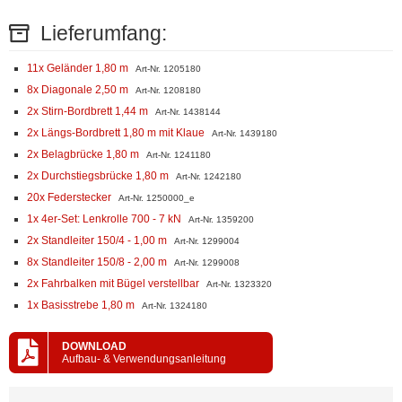
Lieferumfang:
11x Geländer 1,80 m
Art-Nr. 1205180
8x Diagonale 2,50 m
Art-Nr. 1208180
2x Stirn-Bordbrett 1,44 m
Art-Nr. 1438144
2x Längs-Bordbrett 1,80 m mit Klaue
Art-Nr. 1439180
2x Belagbrücke 1,80 m
Art-Nr. 1241180
2x Durchstiegsbrücke 1,80 m
Art-Nr. 1242180
20x Federstecker
Art-Nr. 1250000_e
1x 4er-Set: Lenkrolle 700 - 7 kN
Art-Nr. 1359200
2x Standleiter 150/4 - 1,00 m
Art-Nr. 1299004
8x Standleiter 150/8 - 2,00 m
Art-Nr. 1299008
2x Fahrbalken mit Bügel verstellbar
Art-Nr. 1323320
1x Basisstrebe 1,80 m
Art-Nr. 1324180
DOWNLOAD
Aufbau- & Verwendungsanleitung