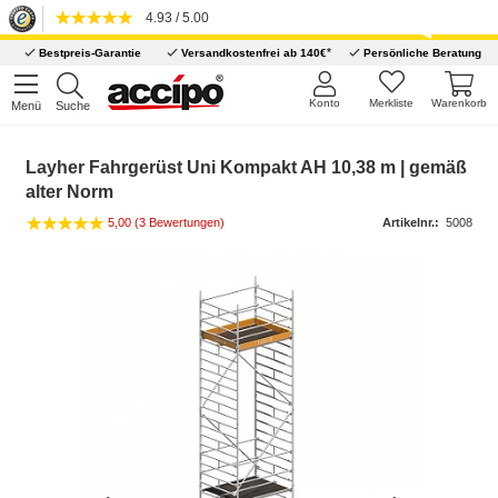
4.93 / 5.00
*
Bestpreis-Garantie
Versandkostenfrei ab 140€
Persönliche Beratung
Konto
Merkliste
Warenkorb
Menü
Suche
Layher Fahrgerüst Uni Kompakt AH 10,38 m | gemäß
alter Norm
5,00 (3 Bewertungen)
Artikelnr.:
5008