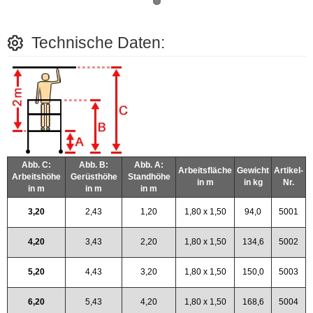
Technische Daten:
Abb. C:
Abb. B:
Abb. A:
Arbeitsfläche
Gewicht
Artikel-
Arbeitshöhe
Gerüsthöhe
Standhöhe
in m
in kg
Nr.
in m
in m
in m
3,20
2,43
1,20
1,80 x 1,50
94,0
5001
4,20
3,43
2,20
1,80 x 1,50
134,6
5002
5,20
4,43
3,20
1,80 x 1,50
150,0
5003
6,20
5,43
4,20
1,80 x 1,50
168,6
5004