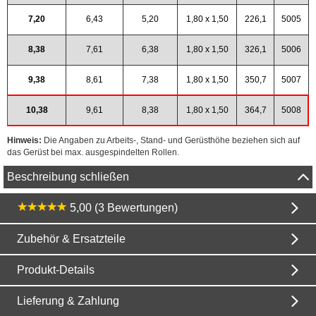
7,20
6,43
5,20
1,80 x 1,50
226,1
5005
8,38
7,61
6,38
1,80 x 1,50
326,1
5006
9,38
8,61
7,38
1,80 x 1,50
350,7
5007
10,38
9,61
8,38
1,80 x 1,50
364,7
5008
Hinweis:
Die Angaben zu Arbeits-, Stand- und Gerüsthöhe beziehen sich auf
das Gerüst bei max. ausgespindelten Rollen.
Beschreibung schließen
5,00 (3 Bewertungen)
Zubehör & Ersatzteile
Produkt-Details
Lieferung & Zahlung