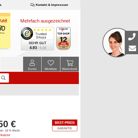
s
Kontakt & Impressum
Mehrfach ausgezeichnet
4.93
/ 5.00
Konto
Merkliste
Warenkorb
50 €
BEST-PREIS
GARANTIE
inkl. 19 % MwSt.
orkasse