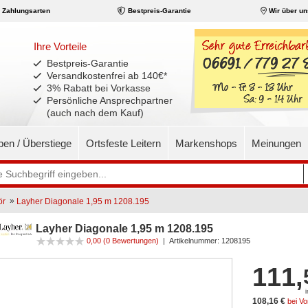
Zahlungsarten
Bestpreis-Garantie
Wir über un
Ihre Vorteile
Bestpreis-Garantie
Versandkostenfrei ab 140€
*
3% Rabatt bei Vorkasse
Persönliche Ansprechpartner
(auch nach dem Kauf)
pen / Überstiege
Ortsfeste Leitern
Markenshops
Meinungen
»
ör
Layher Diagonale 1,95 m 1208.195
Layher Diagonale 1,95 m 1208.195
0,00
(0 Bewertungen)
|
Artikelnummer:
1208195
111,
108,16 €
bei V