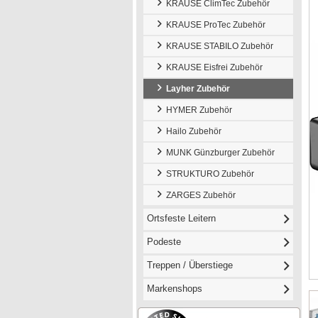
KRAUSE ClimTec Zubehör
KRAUSE ProTec Zubehör
KRAUSE STABILO Zubehör
KRAUSE Eisfrei Zubehör
Layher Zubehör
HYMER Zubehör
Hailo Zubehör
MUNK Günzburger Zubehör
STRUKTURO Zubehör
ZARGES Zubehör
Ortsfeste Leitern
Podeste
Treppen / Überstiege
Markenshops