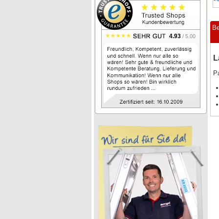
Be
4.93
/ 5.00
L
Pa