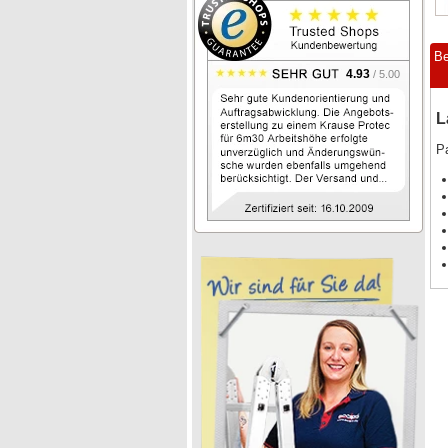
Be
4.93
/ 5.00
L
Pa