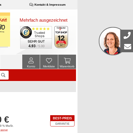
s
Kontakt & Impressum
Mehrfach ausgezeichnet
4.93
/ 5.00
Konto
Merkliste
Warenkorb
0 €
BEST-PREIS
GARANTIE
 19 % MwSt.
kasse