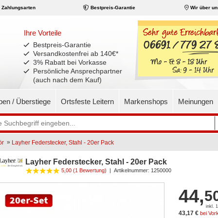
Zahlungsarten
Bestpreis-Garantie
Wir über un
Ihre Vorteile
Bestpreis-Garantie
Versandkostenfrei ab 140€
*
3% Rabatt bei Vorkasse
Persönliche Ansprechpartner
(auch nach dem Kauf)
pen / Überstiege
Ortsfeste Leitern
Markenshops
Meinungen
»
ör
Layher Federstecker, Stahl - 20er Pack
Layher Federstecker, Stahl - 20er Pack
5,00
(1 Bewertung)
|
Artikelnummer:
1250000
44,
5
inkl.
43,17 €
bei Vor