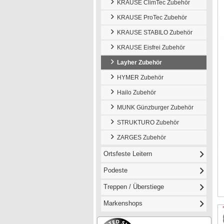
KRAUSE ClimTec Zubehör
KRAUSE ProTec Zubehör
KRAUSE STABILO Zubehör
KRAUSE Eisfrei Zubehör
Layher Zubehör
HYMER Zubehör
Hailo Zubehör
MUNK Günzburger Zubehör
STRUKTURO Zubehör
ZARGES Zubehör
Ortsfeste Leitern
Podeste
Treppen / Überstiege
Markenshops