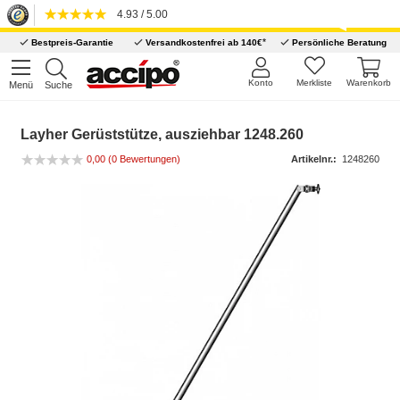
4.93 / 5.00
*
Bestpreis-Garantie
Versandkostenfrei ab 140€
Persönliche Beratung
Konto
Merkliste
Warenkorb
Menü
Suche
Layher Gerüststütze, ausziehbar 1248.260
0,00
(0 Bewertungen)
Artikelnr.:
1248260