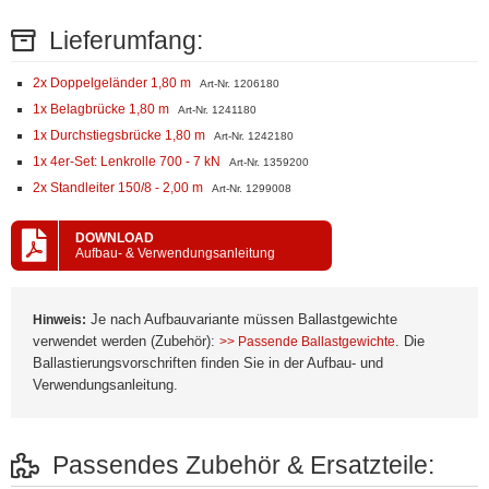
Lieferumfang:
2x Doppelgeländer 1,80 m
Art-Nr. 1206180
1x Belagbrücke 1,80 m
Art-Nr. 1241180
1x Durchstiegsbrücke 1,80 m
Art-Nr. 1242180
1x 4er-Set: Lenkrolle 700 - 7 kN
Art-Nr. 1359200
2x Standleiter 150/8 - 2,00 m
Art-Nr. 1299008
DOWNLOAD
Aufbau- & Verwendungsanleitung
Je nach Aufbauvariante müssen Ballastgewichte
Hinweis:
verwendet werden (Zubehör):
. Die
>> Passende Ballastgewichte
Ballastierungsvorschriften finden Sie in der Aufbau- und
Verwendungsanleitung.
Passendes Zubehör & Ersatzteile: