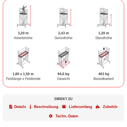
3,20 m
2,43 m
1,20 m
Arbeitshöhe
Gerüsthöhe
Standhöhe
1,80 x 1,50 m
94,0 kg
463 kg
Feldlänge x Feldbreite
Gewicht
Belastbarkeit
DIREKT ZU
Details
Beschreibung
Lieferumfang
Zubehör
Techn.-Daten