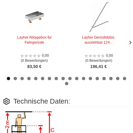
Layher Ablagebox für
Layher Gerüststütze,
Fahrgerüste
ausziehbar 124...
Näc
Näc
Bild
Bild
0,00
0,00
(0 Bewertungen)
(0 Bewertungen)
83,50 €
196,41 €
Technische Daten: