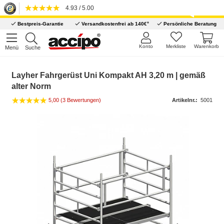
4.93 / 5.00
*
Bestpreis-Garantie
Versandkostenfrei ab 140€
Persönliche Beratung
Konto
Merkliste
Warenkorb
Menü
Suche
Layher Fahrgerüst Uni Kompakt AH 3,20 m | gemäß
alter Norm
5,00 (3 Bewertungen)
Artikelnr.:
5001