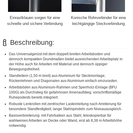
Einrastklauen sorgen für eine
Konische Rohrverbinder für eine
schnelle und sichere Verbindung
leichtgängige Steckverbindung
Beschreibung:
Das Universalgerüst mit dem doppelt breiten Arbeitsboden und
dennoch kompakten Grundmaßen bietet ausreichenden Arbeitsplatz in
der Höhe auch für Arbeiten mit Material und dennoch üppiger
Bewegungsfreiheit.
Standleitern (1,50 m breit) aus Aluminium für Steckmontage;
Rückenlehnen und Diagonalen aus Aluminium einfach einzurasten.
Arbeitsböden aus Aluminium-Rahmen und Sperrholz-Einlage (BFU
100G) als Durchstieg für gefahrlosen Innenaufstieg; vorschriftsmäßige
Ruhepodests bereits integriert.
Robuste Lenkrollen mit zentrischer Lasteinleitung nach Arretierung für
besondere Standfestigkeit, lange Stahlspindeln zum Niveauausgleich.
Basisverbreiterung: mit Fahrbalken aus Stahl, teleskopierbar für
wahlweises Arbeiten an Decke oder Wand, erst ab 8,38 m Arbeitshöhe
notwendig.