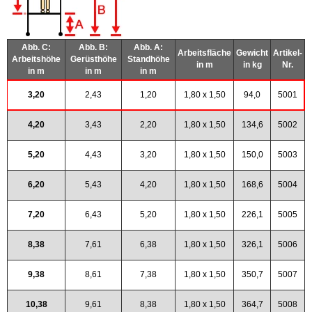
Abb. C:
Abb. B:
Abb. A:
Arbeitsfläche
Gewicht
Artikel-
Arbeitshöhe
Gerüsthöhe
Standhöhe
in m
in kg
Nr.
in m
in m
in m
3,20
2,43
1,20
1,80 x 1,50
94,0
5001
4,20
3,43
2,20
1,80 x 1,50
134,6
5002
5,20
4,43
3,20
1,80 x 1,50
150,0
5003
6,20
5,43
4,20
1,80 x 1,50
168,6
5004
7,20
6,43
5,20
1,80 x 1,50
226,1
5005
8,38
7,61
6,38
1,80 x 1,50
326,1
5006
9,38
8,61
7,38
1,80 x 1,50
350,7
5007
10,38
9,61
8,38
1,80 x 1,50
364,7
5008