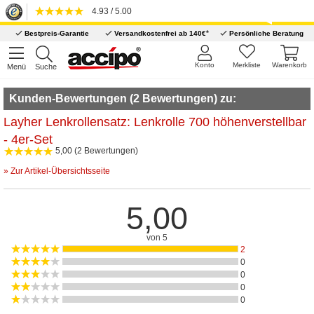
4.93 / 5.00
*
Bestpreis-Garantie
Versandkostenfrei ab 140€
Persönliche Beratung
Konto
Merkliste
Warenkorb
Menü
Suche
Kunden-Bewertungen (2 Bewertungen) zu:
Layher Lenkrollensatz: Lenkrolle 700 höhenverstellbar
- 4er-Set
5,00 (2 Bewertungen)
» Zur Artikel-Übersichtsseite
5,00
von 5
2
0
0
0
0