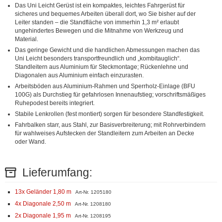
Das Uni Leicht Gerüst ist ein kompaktes, leichtes Fahrgerüst für
sicheres und bequemes Arbeiten überall dort, wo Sie bisher auf der
Leiter standen – die Standfläche von immerhin 1,3 m² erlaubt
ungehindertes Bewegen und die Mitnahme von Werkzeug und
Material.
Das geringe Gewicht und die handlichen Abmessungen machen das
Uni Leicht besonders transportfreundlich und „kombitauglich“.
Standleitern aus Aluminium für Steckmontage; Rückenlehne und
Diagonalen aus Aluminium einfach einzurasten.
Arbeitsböden aus Aluminium-Rahmen und Sperrholz-Einlage (BFU
100G) als Durchstieg für gefahrlosen Innenaufstieg; vorschriftsmäßiges
Ruhepodest bereits integriert.
Stabile Lenkrollen (fest montiert) sorgen für besondere Standfestigkeit.
Fahrbalken starr, aus Stahl, zur Basisverbreiterung; mit Rohrverbindern
für wahlweises Aufstecken der Standleitern zum Arbeiten an Decke
oder Wand.
Lieferumfang:
13x Geländer 1,80 m
Art-Nr. 1205180
4x Diagonale 2,50 m
Art-Nr. 1208180
2x Diagonale 1,95 m
Art-Nr. 1208195