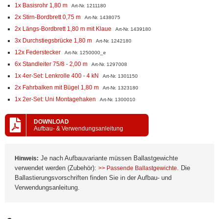
1x Basisrohr 1,80 m
Art-Nr. 1211180
2x Stirn-Bordbrett 0,75 m
Art-Nr. 1438075
2x Längs-Bordbrett 1,80 m mit Klaue
Art-Nr. 1439180
3x Durchstiegsbrücke 1,80 m
Art-Nr. 1242180
12x Federstecker
Art-Nr. 1250000_e
6x Standleiter 75/8 - 2,00 m
Art-Nr. 1297008
1x 4er-Set: Lenkrolle 400 - 4 kN
Art-Nr. 1301150
2x Fahrbalken mit Bügel 1,80 m
Art-Nr. 1323180
1x 2er-Set: Uni Montagehaken
Art-Nr. 1300010
DOWNLOAD
Aufbau- & Verwendungsanleitung
Je nach Aufbauvariante müssen Ballastgewichte
Hinweis:
verwendet werden (Zubehör):
. Die
>> Passende Ballastgewichte
Ballastierungsvorschriften finden Sie in der Aufbau- und
Verwendungsanleitung.