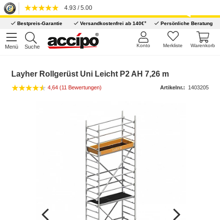
4.93 / 5.00
*
Bestpreis-Garantie
Versandkostenfrei ab 140€
Persönliche Beratung
Konto
Merkliste
Warenkorb
Menü
Suche
Layher Rollgerüst Uni Leicht P2 AH 7,26 m
4,64 (11 Bewertungen)
Artikelnr.:
1403205