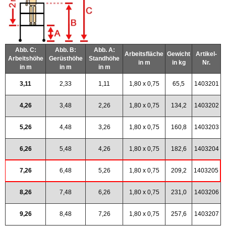
Abb. C:
Abb. B:
Abb. A:
Arbeitsfläche
Gewicht
Artikel-
Arbeitshöhe
Gerüsthöhe
Standhöhe
in m
in kg
Nr.
in m
in m
in m
3,11
2,33
1,11
1,80 x 0,75
65,5
1403201
4,26
3,48
2,26
1,80 x 0,75
134,2
1403202
5,26
4,48
3,26
1,80 x 0,75
160,8
1403203
6,26
5,48
4,26
1,80 x 0,75
182,6
1403204
7,26
6,48
5,26
1,80 x 0,75
209,2
1403205
8,26
7,48
6,26
1,80 x 0,75
231,0
1403206
9,26
8,48
7,26
1,80 x 0,75
257,6
1403207