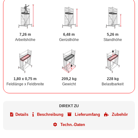
7,26 m
6,48 m
5,26 m
Arbeitshöhe
Gerüsthöhe
Standhöhe
1,80 x 0,75 m
209,2 kg
228 kg
Feldlänge x Feldbreite
Gewicht
Belastbarkeit
DIREKT ZU
Details
Beschreibung
Lieferumfang
Zubehör
Techn.-Daten