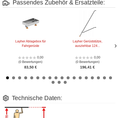
Passendes Zubehör & Ersatzteile:
Layher Ablagebox für
Layher Gerüststütze,
Fahrgerüste
ausziehbar 124...
Näc
Näc
Bild
Bild
0,00
0,00
(0 Bewertungen)
(0 Bewertungen)
83,50 €
196,41 €
Technische Daten: