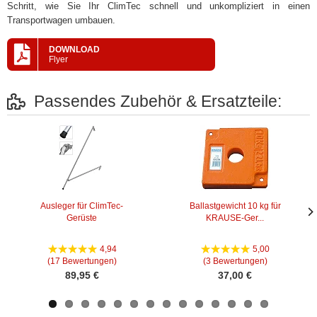
Schritt, wie Sie Ihr ClimTec schnell und unkompliziert in einen
Transportwagen umbauen.
DOWNLOAD
Flyer
Passendes Zubehör & Ersatzteile:
Ausleger für ClimTec-
Ballastgewicht 10 kg für
Gerüste
KRAUSE-Ger...
Näc
Näc
Bild
Bild
4,94
5,00
(17 Bewertungen)
(3 Bewertungen)
89,95 €
37,00 €