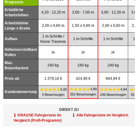
Programm
Erhältliche
4,20 - 12,20 m
3,00 - 7,00 m
3,00 - 12,30 m
3,00
Arbeitshöhen
Arbeitsbühne
2,00 x 0,60 m
1,50 x 0,60 m
2,00 x 0,60 m
2,0
Länge x Breite
1 m-Schritte /
Aufbau
1 m-Schritte
1 m-Schritte
1 m
Keine Traverse
Höhenverstellbare
ja
ja
ja
Rollen
Max.
240 kg
180 kg
240 kg
Belastbarkeit
Preis ab
1.379,16 €
424,90 €
664,94 €
5
4,89
5,00
4,94
Kundenbewertung
352 Bewertungen
4 Bewertungen
246 Bewertungen
81 B
DIREKT ZU
KRAUSE Fahrgerüste im
Alle Fahrgerüste im Vergleich
Vergleich (Profi-Programm)