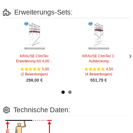
Erweiterungs-Sets:
KRAUSE ClimTec
KRAUSE ClimTec 1.
Erweiterung AH 4,00 ...
Aufstockung
Näc
Näc
Bild
Bild
5,00
4,50
(2 Bewertungen)
(4 Bewertungen)
298,00 €
551,79 €
Technische Daten: