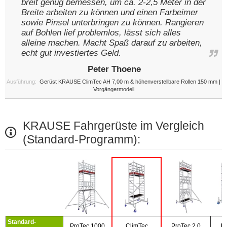
breit genug bemessen, um ca. 2-2,5 Meter in der
Breite arbeiten zu können und einen Farbeimer
sowie Pinsel unterbringen zu können. Rangieren
auf Bohlen lief problemlos, lässt sich alles
alleine machen. Macht Spaß darauf zu arbeiten,
echt gut investiertes Geld.
Peter Thoene
Ausführung:
Gerüst KRAUSE ClimTec AH 7,00 m & höhenverstellbare Rollen 150 mm |
Vorgängermodell
KRAUSE Fahrgerüste im Vergleich
(Standard-Programm):
Standard-
ProTec 1000
ClimTec
ProTec 2.0
P