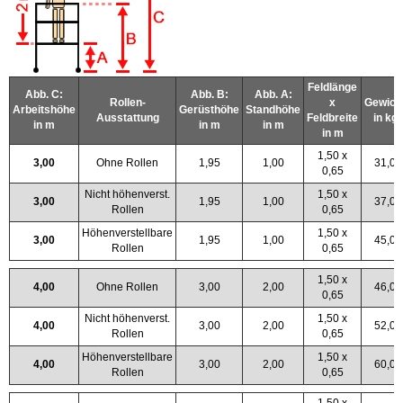
Feldlänge
Abb. C:
Abb. B:
Abb. A:
Rollen-
x
Gewich
Arbeitshöhe
Gerüsthöhe
Standhöhe
Ausstattung
Feldbreite
in kg
in m
in m
in m
in m
1,50 x
3,00
Ohne Rollen
1,95
1,00
31,0
0,65
Nicht höhenverst.
1,50 x
3,00
1,95
1,00
37,0
Rollen
0,65
Höhenverstellbare
1,50 x
3,00
1,95
1,00
45,0
Rollen
0,65
1,50 x
4,00
Ohne Rollen
3,00
2,00
46,0
0,65
Nicht höhenverst.
1,50 x
4,00
3,00
2,00
52,0
Rollen
0,65
Höhenverstellbare
1,50 x
4,00
3,00
2,00
60,0
Rollen
0,65
1,50 x