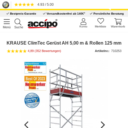
4.93 / 5.00
*
Bestpreis-Garantie
Versandkostenfrei ab 140€
Persönliche Beratung
Konto
Merkliste
Warenkorb
Menü
Suche
KRAUSE ClimTec Gerüst AH 5,00 m & Rollen 125 mm
4,89 (352 Bewertungen)
Artikelnr.:
710253