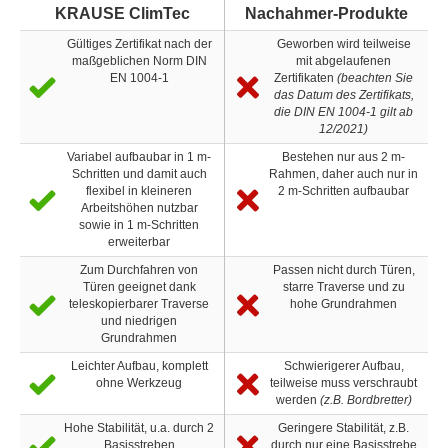
KRAUSE ClimTec
Nachahmer-Produkte
Gültiges Zertifikat nach der
Geworben wird teilweise
maßgeblichen Norm DIN
mit abgelaufenen
EN 1004-1
Zertifikaten
(beachten Sie
das Datum des Zertifikats,
die DIN EN 1004-1 gilt ab
12/2021)
Variabel aufbaubar in 1 m-
Bestehen nur aus 2 m-
Schritten und damit auch
Rahmen, daher auch nur in
flexibel in kleineren
2 m-Schritten aufbaubar
Arbeitshöhen nutzbar
sowie in 1 m-Schritten
erweiterbar
Zum Durchfahren von
Passen nicht durch Türen,
Türen geeignet dank
starre Traverse und zu
teleskopierbarer Traverse
hohe Grundrahmen
und niedrigen
Grundrahmen
Leichter Aufbau, komplett
Schwierigerer Aufbau,
ohne Werkzeug
teilweise muss verschraubt
werden
(z.B. Bordbretter)
Hohe Stabilität, u.a. durch 2
Geringere Stabilität, z.B.
Basisstreben
durch nur eine Basisstrebe