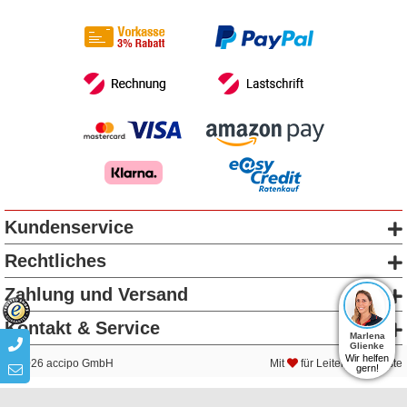
Kundenservice
Rechtliches
Zahlung und Versand
Kontakt & Service
Marlena
Glienke
Wir helfen
2026 accipo GmbH
Mit
für Leitern & Gerüste
gern!