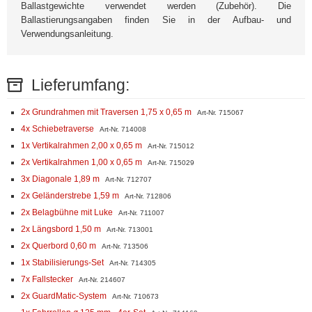
Ballastgewichte verwendet werden (Zubehör). Die
Ballastierungsangaben finden Sie in der Aufbau- und
Verwendungsanleitung.
Lieferumfang:
2x Grundrahmen mit Traversen 1,75 x 0,65 m
Art-Nr. 715067
4x Schiebetraverse
Art-Nr. 714008
1x Vertikalrahmen 2,00 x 0,65 m
Art-Nr. 715012
2x Vertikalrahmen 1,00 x 0,65 m
Art-Nr. 715029
3x Diagonale 1,89 m
Art-Nr. 712707
2x Geländerstrebe 1,59 m
Art-Nr. 712806
2x Belagbühne mit Luke
Art-Nr. 711007
2x Längsbord 1,50 m
Art-Nr. 713001
2x Querbord 0,60 m
Art-Nr. 713506
1x Stabilisierungs-Set
Art-Nr. 714305
7x Fallstecker
Art-Nr. 214607
2x GuardMatic-System
Art-Nr. 710673