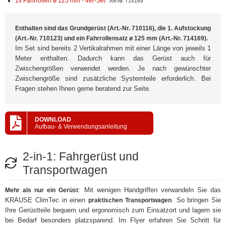
1x Fahrrollen ø 125 mm - 4er-Set
Art-Nr. 714169
Enthalten sind das Grundgerüst (Art.-Nr. 710116), die 1. Aufstockung
(Art.-Nr. 710123) und ein Fahrrollensatz ø 125 mm (Art.-Nr. 714169).
Im Set sind bereits 2 Vertikalrahmen mit einer Länge von jeweils 1
Meter enthalten. Dadurch kann das Gerüst auch für
Zwischengrößen verwendet werden. Je nach gewünschter
Zwischengröße sind zusätzliche Systemteile erforderlich. Bei
Fragen stehen Ihnen gerne beratend zur Seite.
DOWNLOAD
Aufbau- & Verwendungsanleitung
2-in-1: Fahrgerüst und
Transportwagen
: Mit wenigen Handgriffen verwandeln Sie das
Mehr als nur ein Gerüst
KRAUSE ClimTec in einen
. So bringen Sie
praktischen Transportwagen
Ihre Gerüstteile bequem und ergonomisch zum Einsatzort und lagern sie
bei Bedarf besonders platzsparend. Im Flyer erfahren Sie Schritt für