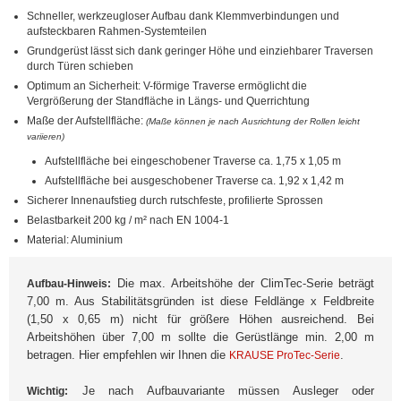
Schneller, werkzeugloser Aufbau dank Klemmverbindungen und
aufsteckbaren Rahmen-Systemteilen
Grundgerüst lässt sich dank geringer Höhe und einziehbarer Traversen
durch Türen schieben
Optimum an Sicherheit: V-förmige Traverse ermöglicht die
Vergrößerung der Standfläche in Längs- und Querrichtung
Maße der Aufstellfläche:
(Maße können je nach Ausrichtung der Rollen leicht
variieren)
Aufstellfläche bei eingeschobener Traverse ca. 1,75 x 1,05 m
Aufstellfläche bei ausgeschobener Traverse ca. 1,92 x 1,42 m
Sicherer Innenaufstieg durch rutschfeste, profilierte Sprossen
Belastbarkeit 200 kg / m² nach EN 1004-1
Material: Aluminium
Die max. Arbeitshöhe der ClimTec-Serie beträgt
Aufbau-Hinweis:
7,00 m. Aus Stabilitätsgründen ist diese Feldlänge x Feldbreite
(1,50 x 0,65 m) nicht für größere Höhen ausreichend. Bei
Arbeitshöhen über 7,00 m sollte die Gerüstlänge min. 2,00 m
betragen. Hier empfehlen wir Ihnen die
.
KRAUSE ProTec-Serie
Je nach Aufbauvariante müssen Ausleger oder
Wichtig: