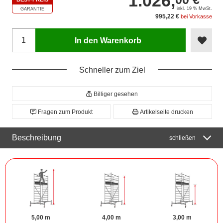
1.026,
inkl. 19 % MwSt.
GARANTIE
995,22 €
bei Vorkasse
In den Warenkorb
Schneller zum Ziel
Billiger gesehen
Fragen zum Produkt
Artikelseite drucken
Beschreibung
schließen
5,00 m
4,00 m
3,00 m