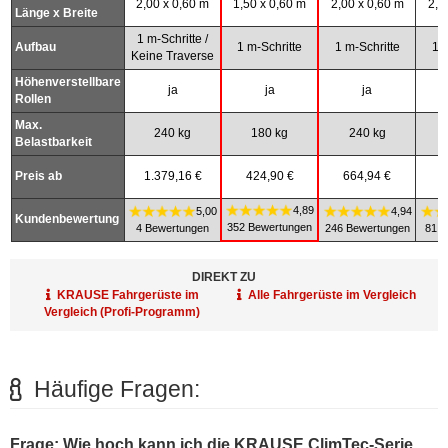
2,00 x 0,60 m
1,50 x 0,60 m
2,00 x 0,60 m
2,0
Länge x Breite
1 m-Schritte /
Aufbau
1 m-Schritte
1 m-Schritte
1 m
Keine Traverse
Höhenverstellbare
ja
ja
ja
Rollen
Max.
240 kg
180 kg
240 kg
Belastbarkeit
Preis ab
1.379,16 €
424,90 €
664,94 €
5
4,89
5,00
4,94
Kundenbewertung
352 Bewertungen
4 Bewertungen
246 Bewertungen
81 B
DIREKT ZU
KRAUSE Fahrgerüste im
Alle Fahrgerüste im Vergleich
Vergleich (Profi-Programm)
Häufige Fragen:
Frage: Wie hoch kann ich die KRAUSE ClimTec-Serie