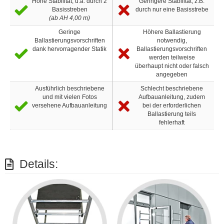
Hohe Stabilität, u.a. durch 2
Geringere Stabilität, z.B.
Basisstreben
durch nur eine Basisstrebe
(ab AH 4,00 m)
Geringe
Höhere Ballastierung
Ballastierungsvorschriften
notwendig,
dank hervorragender Statik
Ballastierungsvorschriften
werden teilweise
überhaupt nicht oder falsch
angegeben
Ausführlich beschriebene
Schlecht beschriebene
und mit vielen Fotos
Aufbauanleitung, zudem
versehene Aufbauanleitung
bei der erforderlichen
Ballastierung teils
fehlerhaft
Details: