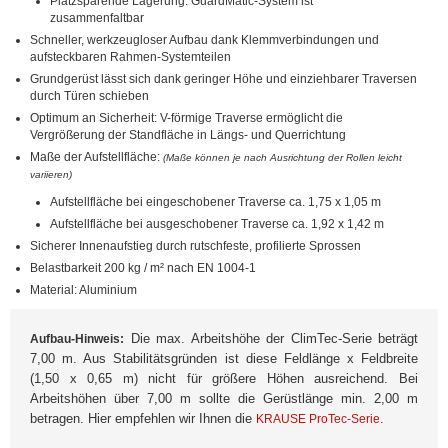
Platzsparende Lagerung: GuardMatic-System ist
zusammenfaltbar
Schneller, werkzeugloser Aufbau dank Klemmverbindungen und
aufsteckbaren Rahmen-Systemteilen
Grundgerüst lässt sich dank geringer Höhe und einziehbarer Traversen
durch Türen schieben
Optimum an Sicherheit: V-förmige Traverse ermöglicht die
Vergrößerung der Standfläche in Längs- und Querrichtung
Maße der Aufstellfläche:
(Maße können je nach Ausrichtung der Rollen leicht
variieren)
Aufstellfläche bei eingeschobener Traverse ca. 1,75 x 1,05 m
Aufstellfläche bei ausgeschobener Traverse ca. 1,92 x 1,42 m
Sicherer Innenaufstieg durch rutschfeste, profilierte Sprossen
Belastbarkeit 200 kg / m² nach EN 1004-1
Material: Aluminium
Die max. Arbeitshöhe der ClimTec-Serie beträgt
Aufbau-Hinweis:
7,00 m. Aus Stabilitätsgründen ist diese Feldlänge x Feldbreite
(1,50 x 0,65 m) nicht für größere Höhen ausreichend. Bei
Arbeitshöhen über 7,00 m sollte die Gerüstlänge min. 2,00 m
betragen. Hier empfehlen wir Ihnen die
.
KRAUSE ProTec-Serie