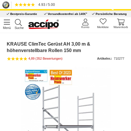
4.93 / 5.00
*
Bestpreis-Garantie
Versandkostenfrei ab 140€
Persönliche Beratung
Konto
Merkliste
Warenkorb
Menü
Suche
KRAUSE ClimTec Gerüst AH 3,00 m &
höhenverstellbare Rollen 150 mm
4,89 (352 Bewertungen)
Artikelnr.:
710277