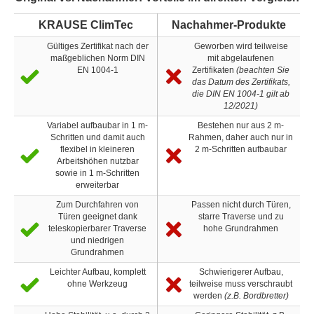
KRAUSE ClimTec
Nachahmer-Produkte
Gültiges Zertifikat nach der
Geworben wird teilweise
maßgeblichen Norm DIN
mit abgelaufenen
EN 1004-1
Zertifikaten
(beachten Sie
das Datum des Zertifikats,
die DIN EN 1004-1 gilt ab
12/2021)
Variabel aufbaubar in 1 m-
Bestehen nur aus 2 m-
Schritten und damit auch
Rahmen, daher auch nur in
flexibel in kleineren
2 m-Schritten aufbaubar
Arbeitshöhen nutzbar
sowie in 1 m-Schritten
erweiterbar
Zum Durchfahren von
Passen nicht durch Türen,
Türen geeignet dank
starre Traverse und zu
teleskopierbarer Traverse
hohe Grundrahmen
und niedrigen
Grundrahmen
Leichter Aufbau, komplett
Schwierigerer Aufbau,
ohne Werkzeug
teilweise muss verschraubt
werden
(z.B. Bordbretter)