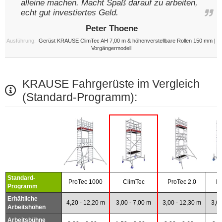
alleine machen. Macht Spaß darauf zu arbeiten,
echt gut investiertes Geld.
Peter Thoene
Ausführung:
Gerüst KRAUSE ClimTec AH 7,00 m & höhenverstellbare Rollen 150 mm |
Vorgängermodell
KRAUSE Fahrgerüste im Vergleich
(Standard-Programm):
Standard-
ProTec 1000
ClimTec
ProTec 2.0
P
Programm
Erhältliche
4,20 - 12,20 m
3,00 - 7,00 m
3,00 - 12,30 m
3,00
Arbeitshöhen
Arbeitsbühne