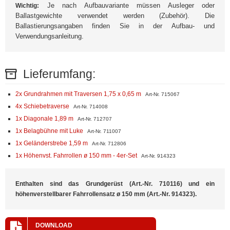
Je nach Aufbauvariante müssen Ausleger oder
Wichtig:
Ballastgewichte verwendet werden (Zubehör). Die
Ballastierungsangaben finden Sie in der Aufbau- und
Verwendungsanleitung.
Lieferumfang:
2x Grundrahmen mit Traversen 1,75 x 0,65 m
Art-Nr. 715067
4x Schiebetraverse
Art-Nr. 714008
1x Diagonale 1,89 m
Art-Nr. 712707
1x Belagbühne mit Luke
Art-Nr. 711007
1x Geländerstrebe 1,59 m
Art-Nr. 712806
1x Höhenvst. Fahrrollen ø 150 mm - 4er-Set
Art-Nr. 914323
Enthalten sind das Grundgerüst (Art.-Nr. 710116) und ein
höhenverstellbarer Fahrrollensatz ø 150 mm (Art.-Nr. 914323).
DOWNLOAD