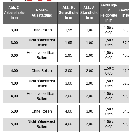
Feldlänge
Abb. C:
Abb. B:
Abb. A:
Rollen-
x
Gewich
Arbeitshöhe
Gerüsthöhe
Standhöhe
Ausstattung
Feldbreite
in kg
in m
in m
in m
in m
1,50 x
3,00
Ohne Rollen
1,95
1,00
31,0
0,65
Nicht höhenverst.
1,50 x
3,00
1,95
1,00
37,0
Rollen
0,65
Höhenverstellbare
1,50 x
3,00
1,95
1,00
45,0
Rollen
0,65
1,50 x
4,00
Ohne Rollen
3,00
2,00
46,0
0,65
Nicht höhenverst.
1,50 x
4,00
3,00
2,00
52,0
Rollen
0,65
Höhenverstellbare
1,50 x
4,00
3,00
2,00
60,0
Rollen
0,65
1,50 x
5,00
Ohne Rollen
4,00
3,00
54,0
0,65
Nicht höhenverst.
1,50 x
5,00
4,00
3,00
60,0
Rollen
0,65