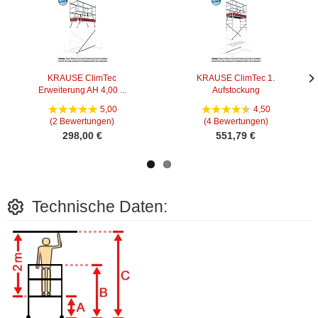
KRAUSE ClimTec
KRAUSE ClimTec 1.
Erweiterung AH 4,00 ...
Aufstockung
Näc
Näc
Bild
Bild
5,00
4,50
(2 Bewertungen)
(4 Bewertungen)
298,00 €
551,79 €
Technische Daten: