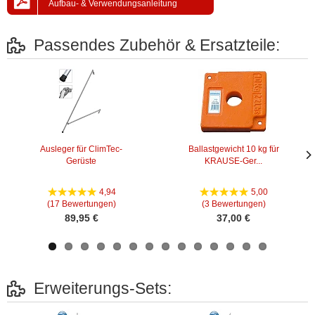
Aufbau- & Verwendungsanleitung
Passendes Zubehör & Ersatzteile:
Ausleger für ClimTec-
Ballastgewicht 10 kg für
Gerüste
KRAUSE-Ger...
Näc
Näc
Bild
Bild
4,94
5,00
(17 Bewertungen)
(3 Bewertungen)
89,95 €
37,00 €
Erweiterungs-Sets: