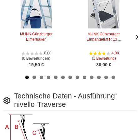
MUNK Günzburger
MUNK Günzburger
Eimerhaken
Einhängetritt R 13 ...
Näc
Näc
Bild
Bild
0,00
4,00
(0 Bewertungen)
(1 Bewertung)
19,50 €
36,00 €
Technische Daten - Ausführung:
nivello-Traverse