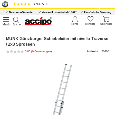
4.93 / 5.00
*
Bestpreis-Garantie
Versandkostenfrei ab 140€
Persönliche Beratung
Konto
Merkliste
Warenkorb
Menü
Suche
MUNK Günzburger Schiebeleiter mit nivello-Traverse
/ 2x8 Sprossen
0,00 (0 Bewertungen)
Artikelnr.:
20408