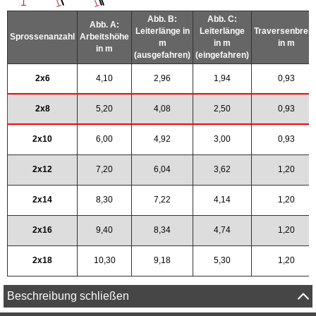
Abb. B:
Abb. C:
Abb. A:
Leiterlänge in
Leiterlänge
Traversenbreit
Sprossenanzahl
Arbeitshöhe
m
in m
in m
in m
(ausgefahren)
(eingefahren)
2x6
4,10
2,96
1,94
0,93
2x8
5,20
4,08
2,50
0,93
2x10
6,00
4,92
3,00
0,93
2x12
7,20
6,04
3,62
1,20
2x14
8,30
7,22
4,14
1,20
2x16
9,40
8,34
4,74
1,20
2x18
10,30
9,18
5,30
1,20
Beschreibung schließen