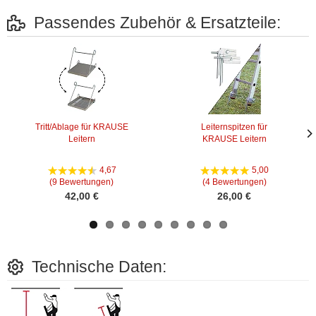
Passendes Zubehör & Ersatzteile:
Tritt/Ablage für KRAUSE
Leiternspitzen für
Leitern
KRAUSE Leitern
Näc
Näc
Bild
Bild
4,67
5,00
(9 Bewertungen)
(4 Bewertungen)
42,00 €
26,00 €
Technische Daten: