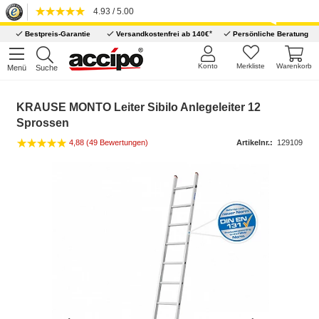
4.93 / 5.00
*
Bestpreis-Garantie
Versandkostenfrei ab 140€
Persönliche Beratung
Konto
Merkliste
Warenkorb
Menü
Suche
KRAUSE MONTO Leiter Sibilo Anlegeleiter 12
Sprossen
4,88 (49 Bewertungen)
Artikelnr.:
129109