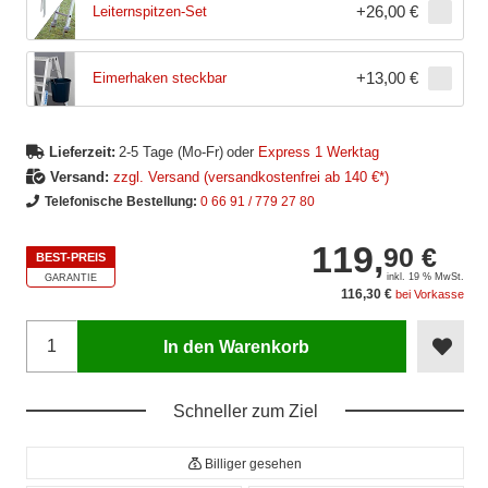
+
26,00 €
Leiternspitzen-Set
+
13,00 €
Eimerhaken steckbar
Lieferzeit:
2-5 Tage (Mo-Fr)
oder
Express 1 Werktag
Versand:
zzgl. Versand (versandkostenfrei ab 140 €*)
Telefonische Bestellung:
0 66 91 / 779 27 80
119,
90 €
BEST-PREIS
inkl. 19 % MwSt.
GARANTIE
116,30 €
bei Vorkasse
In den Warenkorb
Schneller zum Ziel
Billiger gesehen