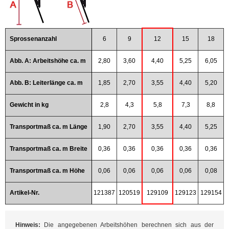
Sprossenanzahl
6
9
12
15
18
Abb. A: Arbeitshöhe ca. m
2,80
3,60
4,40
5,25
6,05
Abb. B: Leiterlänge ca. m
1,85
2,70
3,55
4,40
5,20
Gewicht in kg
2,8
4,3
5,8
7,3
8,8
Transportmaß ca. m Länge
1,90
2,70
3,55
4,40
5,25
Transportmaß ca. m Breite
0,36
0,36
0,36
0,36
0,36
Transportmaß ca. m Höhe
0,06
0,06
0,06
0,06
0,08
Artikel-Nr.
121387
120519
129109
129123
129154
Hinweis:
Die angegebenen Arbeitshöhen berechnen sich aus der