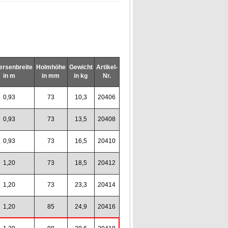
ersenbreite
Holmhöhe
Gewicht
Artikel-
in m
in mm
in kg
Nr.
0,93
73
10,3
20406
0,93
73
13,5
20408
0,93
73
16,5
20410
1,20
73
18,5
20412
1,20
73
23,3
20414
1,20
85
24,9
20416