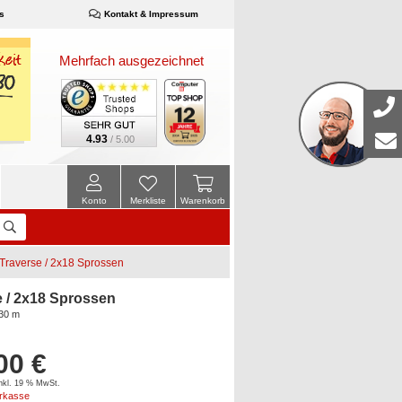
s
Kontakt & Impressum
Mehrfach ausgezeichnet
4.93
/ 5.00
Konto
Merkliste
Warenkorb
Traverse / 2x18 Sprossen
e / 2x18 Sprossen
,30 m
00 €
inkl. 19 % MwSt.
orkasse