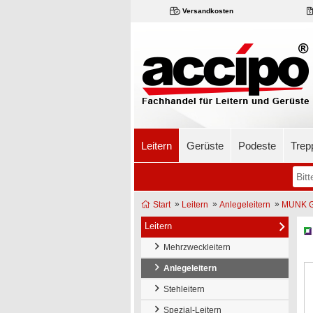
Versandkosten
Leitern
Gerüste
Podeste
Trep
»
»
»
Start
Leitern
Anlegeleitern
MUNK Gü
Leitern
Mehrzweckleitern
Anlegeleitern
Stehleitern
Spezial-Leitern