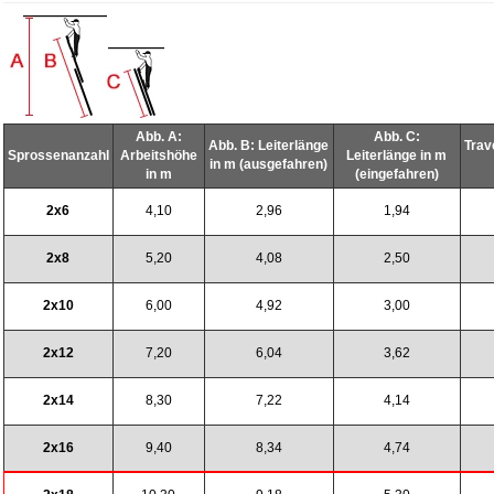
Abb. A:
Abb. C:
Abb. B: Leiterlänge
Trav
Sprossenanzahl
Arbeitshöhe
Leiterlänge in m
in m (ausgefahren)
in m
(eingefahren)
2x6
4,10
2,96
1,94
2x8
5,20
4,08
2,50
2x10
6,00
4,92
3,00
2x12
7,20
6,04
3,62
2x14
8,30
7,22
4,14
2x16
9,40
8,34
4,74