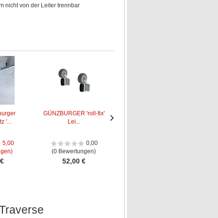
 nicht von der Leiter trennbar
urger
GÜNZBURGER 'roll-fix'
GÜNZBURGER
 '...
Lei...
Stufenmodul MaxxStep in
n
Nächstes
Nächstes
...
Bild
Bild
5,00
0,00
0,00
ngen)
(0 Bewertungen)
(0 Bewertungen)
 €
52,00 €
31,50 €
-Traverse