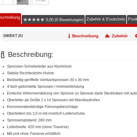
schreibung
Zubehör & Ersatzteile
Prod
0,00 (0 Bewertungen)
DIREKT ZU
Beschreibung
Zubehör
Beschreibung:
Sprossen-Schiebeleiter aus Aluminium
Stabile Rechteckrohr-Holme
Beidseitig geriffelte Vierkantsprossen 30 x 30 mm
4-fach gebördelte Sprossen-/ Holmverbindung
Einfache Höhenverstellung von Sprosse zu Sprosse dank Steckhaken mit aut
Oberleiter ab Größe 2 x 14 Sprossen mit Wandlaufrollen
Korrosionsbeständige Führungsbeschläge
Oberleitern bis 3,0 m mit nivello®-Leiterschuhe
Sprossenabstand: 280 mm
Leiterbreite: 420 mm (ohne Traverse)
Mit und ohne Traverse erhältlich