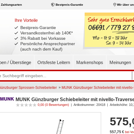
Zahlungsarten
Bestpreis-Garantie
Wir über un
Ihre Vorteile
Bestpreis-Garantie
Versandkostenfrei ab 140€
*
3% Rabatt bei Vorkasse
Persönliche Ansprechpartner
(auch nach dem Kauf)
pen / Überstiege
Ortsfeste Leitern
Markenshops
Meinungen
»
nzburger Sprossen-Schiebeleiter
MUNK Günzburger Schiebeleiter mit nivello-
MUNK Günzburger Schiebeleiter mit nivello-Travers
0,00 (0 Bewertungen)
|
Artikelnummer:
20418
| Arbeitshöhe: 10
575,
557,75 €
bei V