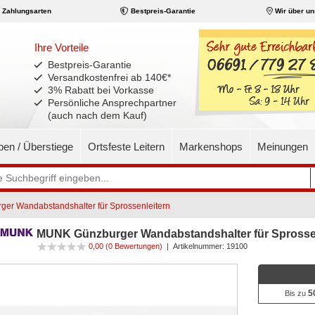
Zahlungsarten
Bestpreis-Garantie
Wir über un
Ihre Vorteile
Bestpreis-Garantie
Versandkostenfrei ab 140€
*
3% Rabatt bei Vorkasse
Persönliche Ansprechpartner
(auch nach dem Kauf)
pen / Überstiege
Ortsfeste Leitern
Markenshops
Meinungen
er Wandabstandshalter für Sprossenleitern
MUNK Günzburger Wandabstandshalter für Sprossen
0,00
(0 Bewertungen)
|
Artikelnummer:
19100
5
Bis zu