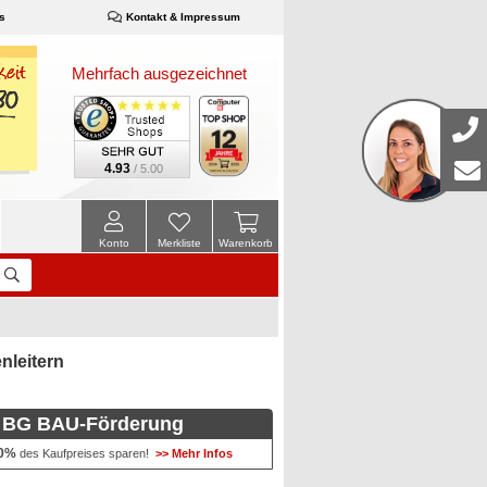
s
Kontakt & Impressum
Mehrfach ausgezeichnet
4.93
/ 5.00
Konto
Merkliste
Warenkorb
leitern
BG BAU-Förderung
0%
des Kaufpreises sparen!
>> Mehr Infos