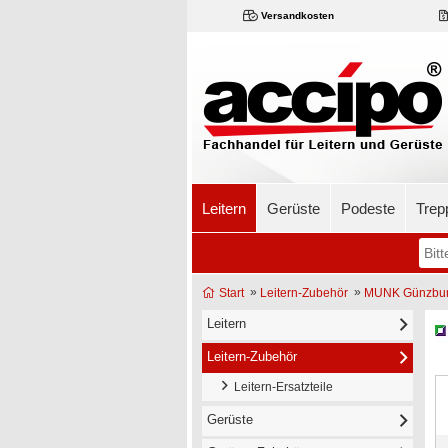
Versandkosten
Leitern
Gerüste
Podeste
Trep
»
»
Start
Leitern-Zubehör
MUNK Günzburg
Leitern
Leitern-Zubehör
Leitern-Ersatzteile
Gerüste