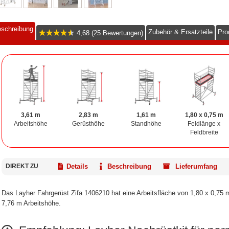
schreibung
Zubehör & Ersatzteile
Pro
4,68 (25 Bewertungen)
3,61 m
2,83 m
1,61 m
1,80 x 0,75 m
Arbeitshöhe
Gerüsthöhe
Standhöhe
Feldlänge x
Feldbreite
DIREKT ZU
Details
Beschreibung
Lieferumfang
Das Layher Fahrgerüst Zifa 1406210 hat eine Arbeitsfläche von 1,80 x 0,75 m 
7,76 m Arbeitshöhe.