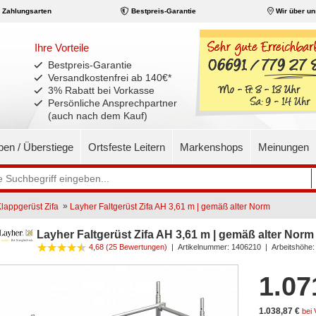
Zahlungsarten
Bestpreis-Garantie
Wir über un
Ihre Vorteile
Bestpreis-Garantie
Versandkostenfrei ab 140€
*
3% Rabatt bei Vorkasse
Persönliche Ansprechpartner
(auch nach dem Kauf)
pen / Überstiege
Ortsfeste Leitern
Markenshops
Meinungen
»
lappgerüst Zifa
Layher Faltgerüst Zifa AH 3,61 m | gemäß alter Norm
Layher Faltgerüst Zifa AH 3,61 m | gemäß alter Norm
4,68 (25 Bewertungen)
|
Artikelnummer:
1406210
| Arbeitshöhe:
1.07
1.038,87 €
bei