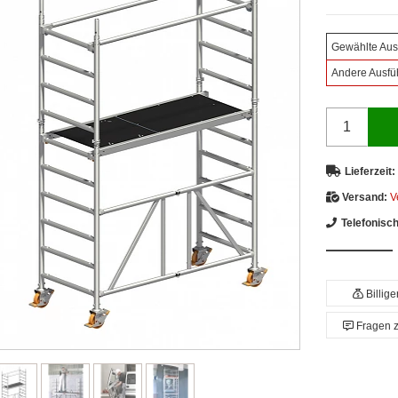
Gewählte Aus
Andere Ausfü
Lieferzeit:
Versand:
V
Telefonisc
Billig
Fragen 