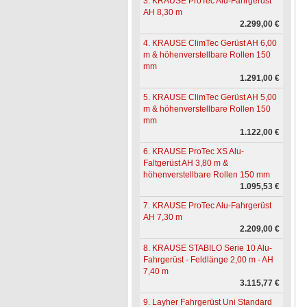
3. KRAUSE ProTec Alu-Fahrgerüst
AH 8,30 m
2.299,00 €
4. KRAUSE ClimTec Gerüst AH 6,00
m & höhenverstellbare Rollen 150
mm
1.291,00 €
5. KRAUSE ClimTec Gerüst AH 5,00
m & höhenverstellbare Rollen 150
mm
1.122,00 €
6. KRAUSE ProTec XS Alu-
Faltgerüst AH 3,80 m &
höhenverstellbare Rollen 150 mm
1.095,53 €
7. KRAUSE ProTec Alu-Fahrgerüst
AH 7,30 m
2.209,00 €
8. KRAUSE STABILO Serie 10 Alu-
Fahrgerüst - Feldlänge 2,00 m - AH
7,40 m
3.115,77 €
9. Layher Fahrgerüst Uni Standard