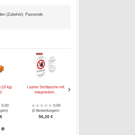
den (Zubehör). Passende
 (10 kg)
Layher Sichttasche mit
Layher
La
0
integriertem...
Kennzeichnungsblock für
Nächstes
Nächstes
Fahr...
Bild
Bild
0,00
0,00
0,00
ngen)
(0 Bewertungen)
(0 Bewertungen)
 €
56,20 €
20,50 €