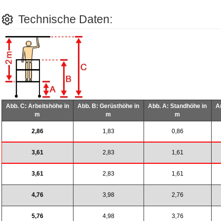
Technische Daten:
Abb. C: Arbeitshöhe in
Abb. B: Gerüsthöhe in
Abb. A: Standhöhe in
A
m
m
m
2,86
1,83
0,86
3,61
2,83
1,61
3,61
2,83
1,61
4,76
3,98
2,76
5,76
4,98
3,76