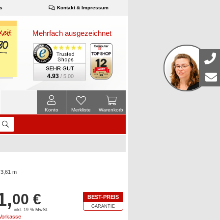
s
Kontakt & Impressum
Mehrfach ausgezeichnet
4.93
/ 5.00
Konto
Merkliste
Warenkorb
 3,61 m
1,
00 €
BEST-PREIS
GARANTIE
inkl. 19 % MwSt.
 Vorkasse