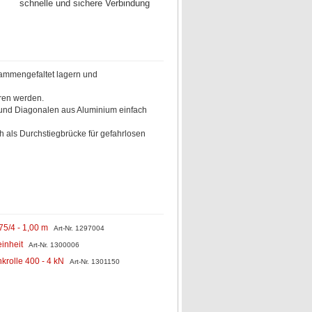
schnelle und sichere Verbindung
zusammengefaltet lagern und
ren werden.
und Diagonalen aus Aluminium einfach
als Durchstiegbrücke für gefahrlosen
 75/4 - 1,00 m
Art-Nr. 1297004
einheit
Art-Nr. 1300006
nkrolle 400 - 4 kN
Art-Nr. 1301150