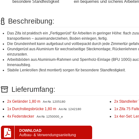
besondere Standfestigkeit
ein bequemes und sicheres Arbeiten
Beschreibung:
Das Zifa ist praktisch ein „Fertiggerüst“ für Arbeiten in geringer Höhe: flach 
transportieren – auseinanderziehen, Boden einlegen, fertig.
Die Grundeinheit kann aufgebaut und vollbepackt durch jede Zimmertür gefah
Grundgerüst aus Aluminium für wechselseitige Steckmontage; Rückenlehnen 
einzurasten.
Arbeitsböden aus Aluminium-Rahmen und Sperrholz-Einlage (BFU 100G) auch 
Innenaufstieg.
Stabile Lenkrollen (fest montiert) sorgen für besondere Standfestigkeit.
Lieferumfang:
2x Geländer 1,80 m
2x Standleiter
Art-Nr. 1205180
1x Durchstiegsbrücke 1,80 m
1x Zifa 75 Falt
Art-Nr. 1242180
4x Federstecker
1x 4er-Set: Le
Art-Nr. 1250000_e
DOWNLOAD
Aufbau- & Verwendungsanleitung