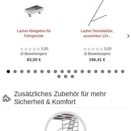
Layher Ablagebox für
Layher Gerüststütze,
Fahrgerüste
ausziehbar 124...
Näc
Näc
Bild
Bild
0,00
0,00
(0 Bewertungen)
(0 Bewertungen)
83,50 €
196,41 €
Zusätzliches Zubehör für mehr
Sicherheit & Komfort