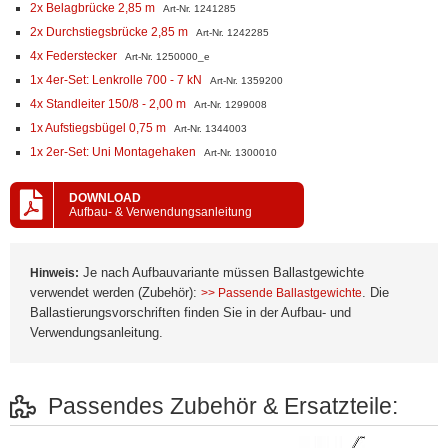
2x Belagbrücke 2,85 m
Art-Nr. 1241285
2x Durchstiegsbrücke 2,85 m
Art-Nr. 1242285
4x Federstecker
Art-Nr. 1250000_e
1x 4er-Set: Lenkrolle 700 - 7 kN
Art-Nr. 1359200
4x Standleiter 150/8 - 2,00 m
Art-Nr. 1299008
1x Aufstiegsbügel 0,75 m
Art-Nr. 1344003
1x 2er-Set: Uni Montagehaken
Art-Nr. 1300010
DOWNLOAD
Aufbau- & Verwendungsanleitung
Je nach Aufbauvariante müssen Ballastgewichte
Hinweis:
verwendet werden (Zubehör):
. Die
>> Passende Ballastgewichte
Ballastierungsvorschriften finden Sie in der Aufbau- und
Verwendungsanleitung.
Passendes Zubehör & Ersatzteile: