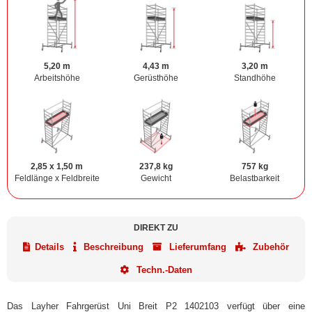
5,20 m
4,43 m
3,20 m
Arbeitshöhe
Gerüsthöhe
Standhöhe
2,85 x 1,50 m
237,8 kg
757 kg
Feldlänge x Feldbreite
Gewicht
Belastbarkeit
DIREKT ZU
Details
Beschreibung
Lieferumfang
Zubehör
Techn.-Daten
Das Layher Fahrgerüst Uni Breit P2 1402103 verfügt über eine