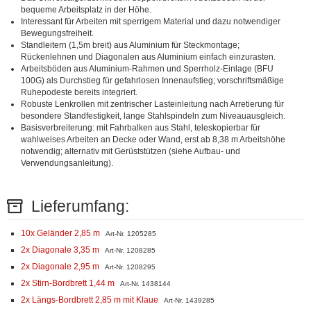
bequeme Arbeitsplatz in der Höhe.
Interessant für Arbeiten mit sperrigem Material und dazu notwendiger
Bewegungsfreiheit.
Standleitern (1,5m breit) aus Aluminium für Steckmontage;
Rückenlehnen und Diagonalen aus Aluminium einfach einzurasten.
Arbeitsböden aus Aluminium-Rahmen und Sperrholz-Einlage (BFU
100G) als Durchstieg für gefahrlosen Innenaufstieg; vorschriftsmäßige
Ruhepodeste bereits integriert.
Robuste Lenkrollen mit zentrischer Lasteinleitung nach Arretierung für
besondere Standfestigkeit, lange Stahlspindeln zum Niveauausgleich.
Basisverbreiterung: mit Fahrbalken aus Stahl, teleskopierbar für
wahlweises Arbeiten an Decke oder Wand, erst ab 8,38 m Arbeitshöhe
notwendig; alternativ mit Gerüststützen (siehe Aufbau- und
Verwendungsanleitung).
Lieferumfang:
10x Geländer 2,85 m
Art-Nr. 1205285
2x Diagonale 3,35 m
Art-Nr. 1208285
2x Diagonale 2,95 m
Art-Nr. 1208295
2x Stirn-Bordbrett 1,44 m
Art-Nr. 1438144
2x Längs-Bordbrett 2,85 m mit Klaue
Art-Nr. 1439285