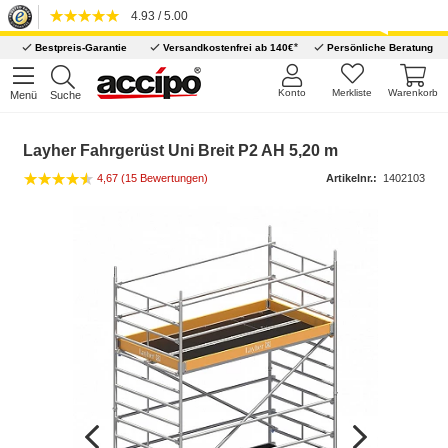
4.93 / 5.00
*
Bestpreis-Garantie
Versandkostenfrei ab 140€
Persönliche Beratung
Konto
Merkliste
Warenkorb
Menü
Suche
Layher Fahrgerüst Uni Breit P2 AH 5,20 m
4,67 (15 Bewertungen)
Artikelnr.:
1402103