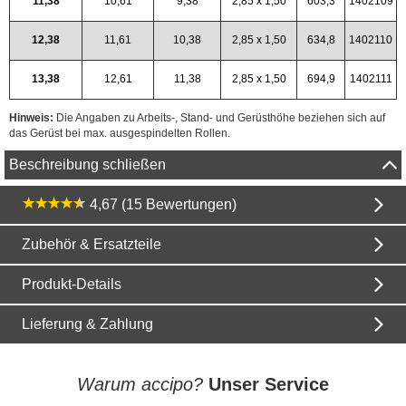
11,38
10,61
9,38
2,85 x 1,50
603,3
1402109
12,38
11,61
10,38
2,85 x 1,50
634,8
1402110
13,38
12,61
11,38
2,85 x 1,50
694,9
1402111
Hinweis:
Die Angaben zu Arbeits-, Stand- und Gerüsthöhe beziehen sich auf
das Gerüst bei max. ausgespindelten Rollen.
Beschreibung schließen
4,67 (15 Bewertungen)
Zubehör & Ersatzteile
Produkt-Details
Lieferung & Zahlung
Warum accipo?
Unser Service