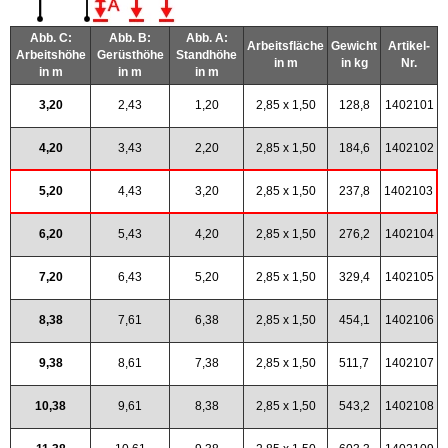
Abb. C:
Abb. B:
Abb. A:
Arbeitsfläche
Gewicht
Artikel-
Arbeitshöhe
Gerüsthöhe
Standhöhe
in m
in kg
Nr.
in m
in m
in m
3,20
2,43
1,20
2,85 x 1,50
128,8
1402101
4,20
3,43
2,20
2,85 x 1,50
184,6
1402102
5,20
4,43
3,20
2,85 x 1,50
237,8
1402103
6,20
5,43
4,20
2,85 x 1,50
276,2
1402104
7,20
6,43
5,20
2,85 x 1,50
329,4
1402105
8,38
7,61
6,38
2,85 x 1,50
454,1
1402106
9,38
8,61
7,38
2,85 x 1,50
511,7
1402107
10,38
9,61
8,38
2,85 x 1,50
543,2
1402108