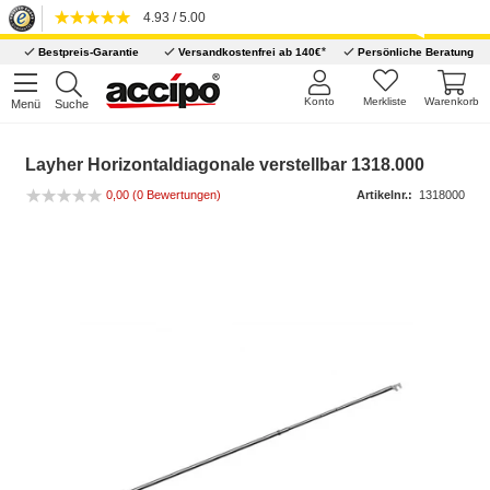
4.93 / 5.00
*
Bestpreis-Garantie
Versandkostenfrei ab 140€
Persönliche Beratung
Konto
Merkliste
Warenkorb
Menü
Suche
Layher Horizontaldiagonale verstellbar 1318.000
0,00
(0 Bewertungen)
Artikelnr.:
1318000