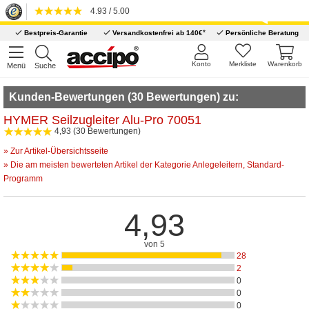
4.93 / 5.00
*
Bestpreis-Garantie
Versandkostenfrei ab 140€
Persönliche Beratung
Konto
Merkliste
Warenkorb
Menü
Suche
Kunden-Bewertungen (30 Bewertungen) zu:
HYMER Seilzugleiter Alu-Pro 70051
4,93 (30 Bewertungen)
» Zur Artikel-Übersichtsseite
» Die am meisten bewerteten Artikel der Kategorie Anlegeleitern, Standard-
Programm
4,93
von 5
28
2
0
0
0