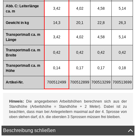
Abb. C: Leiterlänge
3,42
4,02
4,58
5,14
ca. m
Gewicht in kg
14,3
20,1
22,8
26,3
Transportmaß ca. m
3,42
4,02
4,58
5,14
Länge
Transportmaß ca. m
0,42
0,42
0,42
0,42
Breite
Transportmaß ca. m
0,14
0,17
0,17
0,18
Höhe
Artikel-Nr.
700512499
700512899
700513299
700513699
Hinweis:
Die angegebenen Arbeitshöhen berechnen sich aus der
Standhöhe (Arbeitshöhe = Standhöhe + 2 Meter). Dabei ist zu
beachten, dass man bei Anlegeleitern maximal auf der 4. Sprosse von
oben stehen darf, d.h. die obersten 3 Sprossen müssen frei bleiben.
Beschreibung schließen