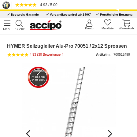
4.93 / 5.00
*
Bestpreis-Garantie
Versandkostenfrei ab 140€
Persönliche Beratung
Konto
Merkliste
Warenkorb
Menü
Suche
HYMER Seilzugleiter Alu-Pro 70051 / 2x12 Sprossen
4,93 (30 Bewertungen)
Artikelnr.:
700512499