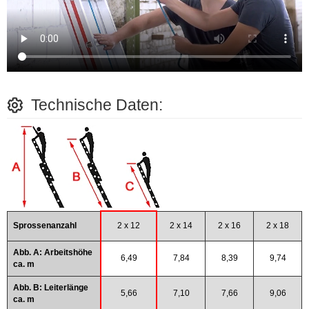
Technische Daten:
Sprossenanzahl
2 x 12
2 x 14
2 x 16
2 x 18
Abb. A: Arbeitshöhe
6,49
7,84
8,39
9,74
ca. m
Abb. B: Leiterlänge
5,66
7,10
7,66
9,06
ca. m