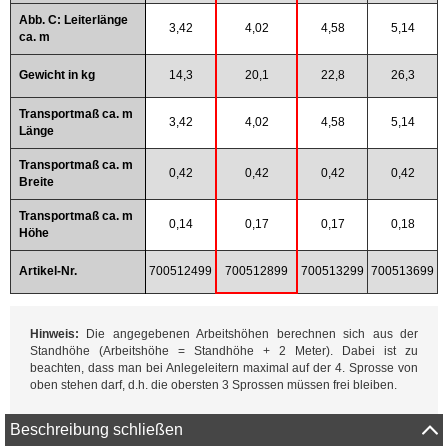
Abb. C: Leiterlänge
3,42
4,02
4,58
5,14
ca. m
Gewicht in kg
14,3
20,1
22,8
26,3
Transportmaß ca. m
3,42
4,02
4,58
5,14
Länge
Transportmaß ca. m
0,42
0,42
0,42
0,42
Breite
Transportmaß ca. m
0,14
0,17
0,17
0,18
Höhe
Artikel-Nr.
700512499
700512899
700513299
700513699
Hinweis:
Die angegebenen Arbeitshöhen berechnen sich aus der
Standhöhe (Arbeitshöhe = Standhöhe + 2 Meter). Dabei ist zu
beachten, dass man bei Anlegeleitern maximal auf der 4. Sprosse von
oben stehen darf, d.h. die obersten 3 Sprossen müssen frei bleiben.
Beschreibung schließen