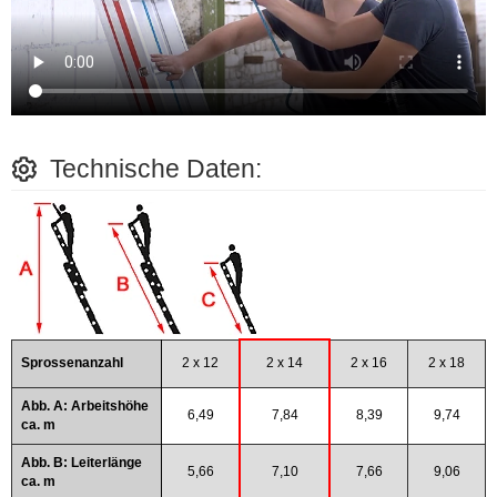
Technische Daten:
Sprossenanzahl
2 x 12
2 x 14
2 x 16
2 x 18
Abb. A: Arbeitshöhe
6,49
7,84
8,39
9,74
ca. m
Abb. B: Leiterlänge
5,66
7,10
7,66
9,06
ca. m