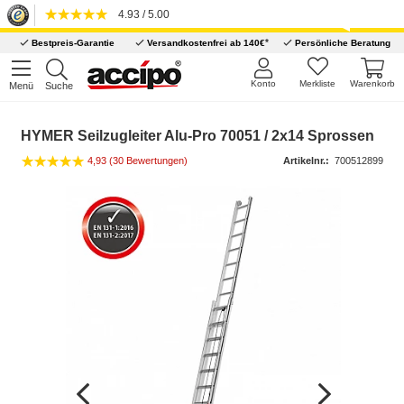
4.93 / 5.00
*
Bestpreis-Garantie
Versandkostenfrei ab 140€
Persönliche Beratung
Konto
Merkliste
Warenkorb
Menü
Suche
HYMER Seilzugleiter Alu-Pro 70051 / 2x14 Sprossen
4,93 (30 Bewertungen)
Artikelnr.:
700512899