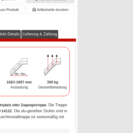
zum Produkt
Artikelseite drucken
dukt-Details
Lieferung & Zahlung
1683-1897 mm
300 kg
Ausladung
Gesamtbelastung
Die Treppe
itsplatz oder Zugangstreppe.
. Die alu-gerieften Stufen sind in
O 14122
eichtmetalltreppe ist serienmäßig mit