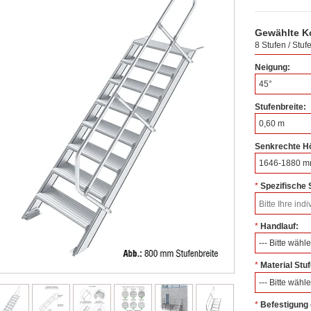
Gewählte K
8 Stufen / Stuf
Neigung:
45°
Stufenbreite:
0,60 m
Senkrechte H
1646-1880 
Spezifische
*
Handlauf:
*
--- Bitte wähle
Material Stu
*
--- Bitte wähle
Befestigung
*