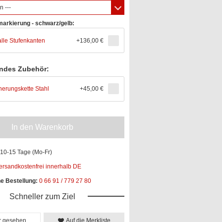
n ---
arkierung - schwarz/gelb:
alle Stufenkanten
+136,00 €
ndes Zubehör:
herungskette Stahl
+
45,00 €
In den Warenkorb
10-15 Tage (Mo-Fr)
ersandkostenfrei innerhalb DE
he Bestellung:
0 66 91 / 779 27 80
Schneller zum Ziel
er gesehen
Auf die Merkliste