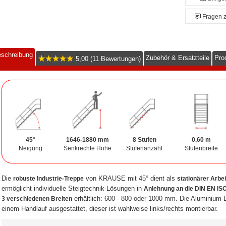
Fragen 
schreibung
Zubehör & Ersatzteile
Pro
5,00 (11 Bewertungen)
45°
1646-1880 mm
8 Stufen
0,60 m
Neigung
Senkrechte Höhe
Stufenanzahl
Stufenbreite
Die
von KRAUSE mit 45° dient als
robuste Industrie-Treppe
stationärer Arbe
ermöglicht individuelle Steigtechnik-Lösungen in
Anlehnung an die DIN EN IS
erhältlich: 600 - 800 oder 1000 mm. Die Aluminium-L
3 verschiedenen Breiten
einem Handlauf ausgestattet, dieser ist wahlweise links/rechts montierbar.