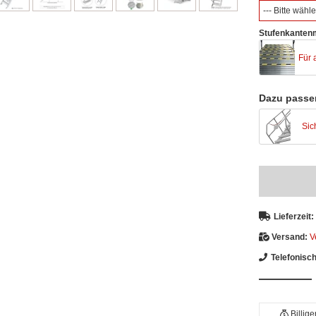
--- Bitte wähle
Stufenkantenm
Für 
Dazu passe
Sic
Lieferzeit:
Versand:
V
Telefonisc
Billig