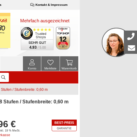
s
Kontakt & Impressum
Mehrfach ausgezeichnet
4.93
/ 5.00
Konto
Merkliste
Warenkorb
tufen / Stufenbreite: 0,60 m
Stufen / Stufenbreite: 0,60 m
96 €
BEST-PREIS
GARANTIE
inkl. 19 % MwSt.
orkasse