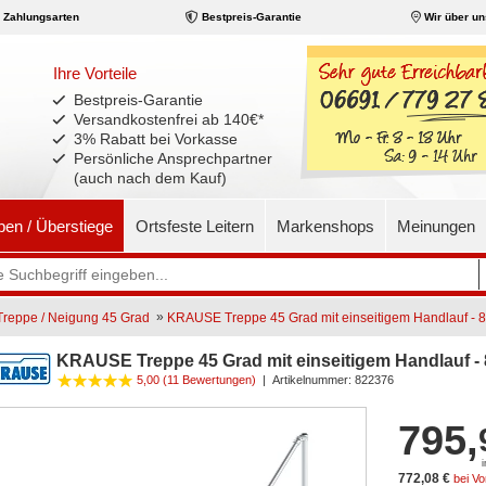
Zahlungsarten
Bestpreis-Garantie
Wir über un
Ihre Vorteile
Bestpreis-Garantie
Versandkostenfrei ab 140€
*
3% Rabatt bei Vorkasse
Persönliche Ansprechpartner
(auch nach dem Kauf)
pen / Überstiege
Ortsfeste Leitern
Markenshops
Meinungen
»
eppe / Neigung 45 Grad
KRAUSE Treppe 45 Grad mit einseitigem Handlauf - 8 S
KRAUSE Treppe 45 Grad mit einseitigem Handlauf - 8 
5,00 (11 Bewertungen)
|
Artikelnummer:
822376
795,
772,08 €
bei V