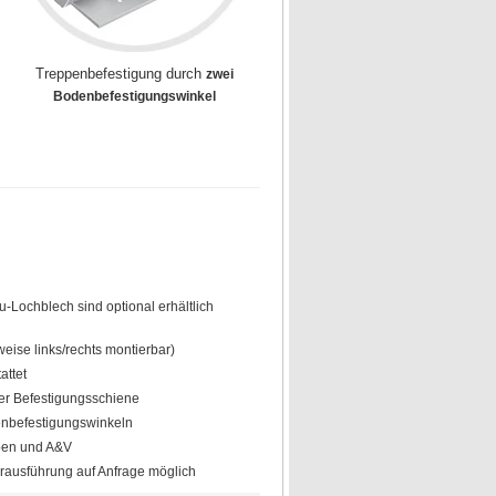
Treppenbefestigung durch
zwei
Bodenbefestigungswinkel
lu-Lochblech sind optional erhältlich
weise links/rechts montierbar)
attet
er Befestigungsschiene
enbefestigungswinkeln
uben und A&V
rausführung auf Anfrage möglich