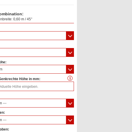
ombination:
enbreite: 0,60 m / 45°
öhe:
mm
 Senkrechte Höhe in mm:
n ---
fen:
n ---
 oben: