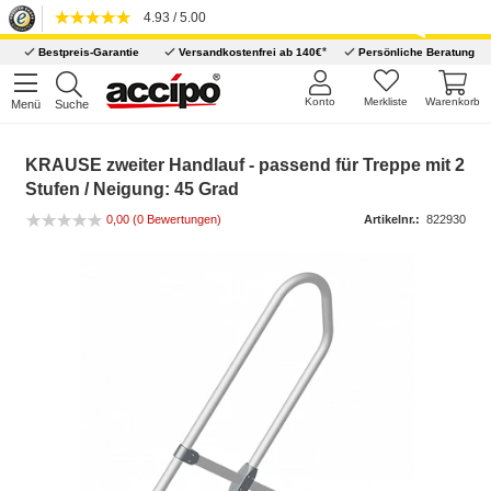
4.93 / 5.00
*
Bestpreis-Garantie
Versandkostenfrei ab 140€
Persönliche Beratung
Konto
Merkliste
Warenkorb
Menü
Suche
KRAUSE zweiter Handlauf - passend für Treppe mit 2
Stufen / Neigung: 45 Grad
0,00 (0 Bewertungen)
Artikelnr.:
822930