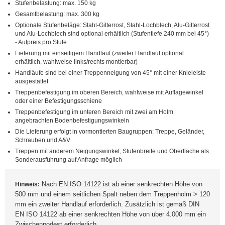
Stufenbelastung: max. 150 kg
Gesamtbelastung: max. 300 kg
Optionale Stufenbeläge: Stahl-Gitterrost, Stahl-Lochblech, Alu-Gitterrost
und Alu-Lochblech sind optional erhältlich (Stufentiefe 240 mm bei 45°)
- Aufpreis pro Stufe
Lieferung mit einseitigem Handlauf (zweiter Handlauf optional
erhältlich, wahlweise links/rechts montierbar)
Handläufe sind bei einer Treppenneigung von 45° mit einer Knieleiste
ausgestattet
Treppenbefestigung im oberen Bereich, wahlweise mit Auflagewinkel
oder einer Befestigungsschiene
Treppenbefestigung im unteren Bereich mit zwei am Holm
angebrachten Bodenbefestigungswinkeln
Die Lieferung erfolgt in vormontierten Baugruppen: Treppe, Geländer,
Schrauben und A&V
Treppen mit anderem Neigungswinkel, Stufenbreite und Oberfläche als
Sonderausführung auf Anfrage möglich
Nach EN ISO 14122 ist ab einer senkrechten Höhe von
Hinweis:
500 mm und einem seitlichen Spalt neben dem Treppenholm > 120
mm ein zweiter Handlauf erforderlich. Zusätzlich ist gemäß DIN
EN ISO 14122 ab einer senkrechten Höhe von über 4.000 mm ein
Zwischenpodest erforderlich.