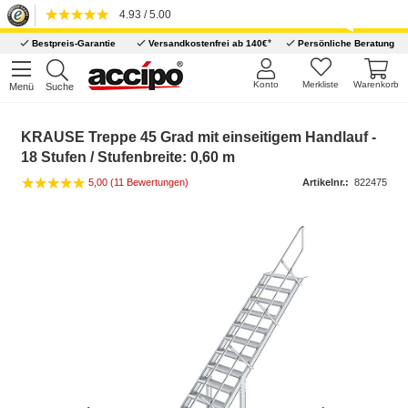
4.93 / 5.00
*
Bestpreis-Garantie
Versandkostenfrei ab 140€
Persönliche Beratung
Konto
Merkliste
Warenkorb
Menü
Suche
KRAUSE Treppe 45 Grad mit einseitigem Handlauf -
18 Stufen / Stufenbreite: 0,60 m
5,00 (11 Bewertungen)
Artikelnr.:
822475