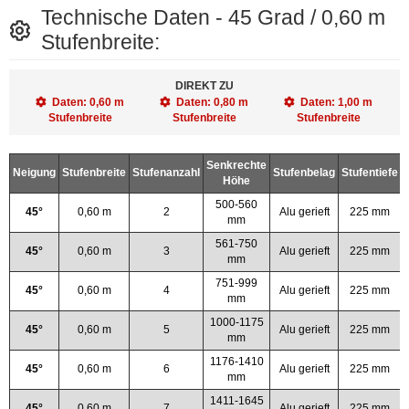
Technische Daten - 45 Grad / 0,60 m
Stufenbreite:
DIREKT ZU
Daten: 0,60 m
Daten: 0,80 m
Daten: 1,00 m
Stufenbreite
Stufenbreite
Stufenbreite
Senkrechte
Neigung
Stufenbreite
Stufenanzahl
Stufenbelag
Stufentiefe
Höhe
500-560
45°
0,60 m
2
Alu gerieft
225 mm
mm
561-750
45°
0,60 m
3
Alu gerieft
225 mm
mm
751-999
45°
0,60 m
4
Alu gerieft
225 mm
mm
1000-1175
45°
0,60 m
5
Alu gerieft
225 mm
mm
1176-1410
45°
0,60 m
6
Alu gerieft
225 mm
mm
1411-1645
45°
0,60 m
7
Alu gerieft
225 mm