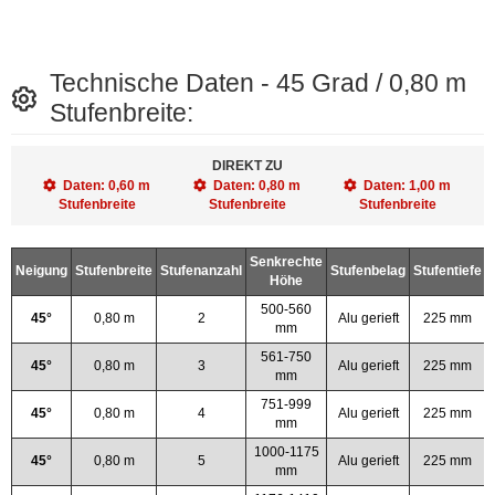
Technische Daten - 45 Grad / 0,80 m
Stufenbreite:
DIREKT ZU
Daten: 0,60 m
Daten: 0,80 m
Daten: 1,00 m
Stufenbreite
Stufenbreite
Stufenbreite
Senkrechte
Neigung
Stufenbreite
Stufenanzahl
Stufenbelag
Stufentiefe
Höhe
500-560
45°
0,80 m
2
Alu gerieft
225 mm
mm
561-750
45°
0,80 m
3
Alu gerieft
225 mm
mm
751-999
45°
0,80 m
4
Alu gerieft
225 mm
mm
1000-1175
45°
0,80 m
5
Alu gerieft
225 mm
mm