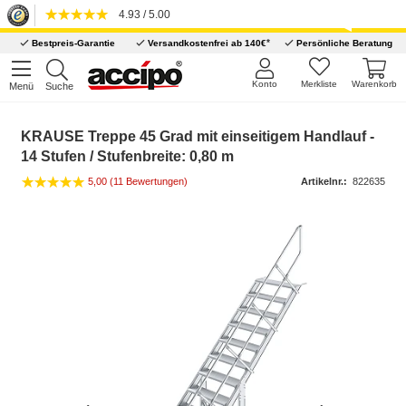
4.93 / 5.00
*
Bestpreis-Garantie
Versandkostenfrei ab 140€
Persönliche Beratung
Konto
Merkliste
Warenkorb
Menü
Suche
KRAUSE Treppe 45 Grad mit einseitigem Handlauf -
14 Stufen / Stufenbreite: 0,80 m
5,00 (11 Bewertungen)
Artikelnr.:
822635