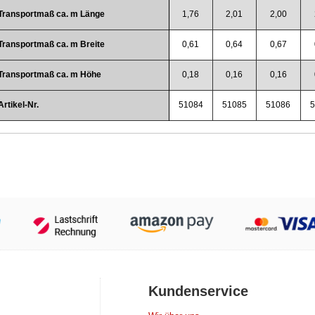
Transportmaß ca. m Länge
1,76
2,01
2,00
Transportmaß ca. m Breite
0,61
0,64
0,67
Transportmaß ca. m Höhe
0,18
0,16
0,16
Artikel-Nr.
51084
51085
51086
Kundenservice