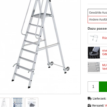
Gewählte Aus
Andere Ausfü
Dazu passe
Rüc
niv
Git
MUN
Ver
Lieferzeit:
Versand:
V