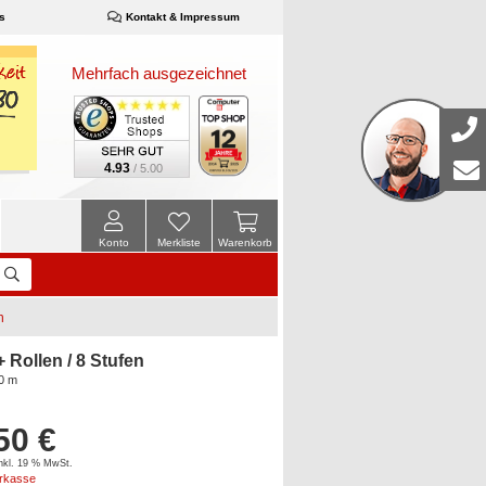
s
Kontakt & Impressum
Mehrfach ausgezeichnet
4.93
/ 5.00
Konto
Merkliste
Warenkorb
n
 Rollen / 8 Stufen
0 m
50 €
inkl. 19 % MwSt.
orkasse