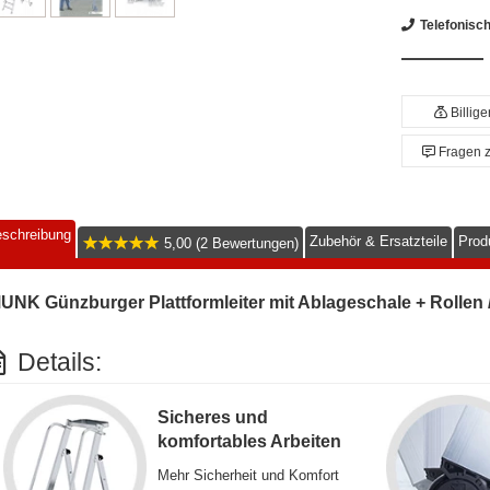
Telefonisc
Billig
Fragen 
schreibung
Zubehör & Ersatzteile
Prod
5,00 (2 Bewertungen)
UNK Günzburger Plattformleiter mit Ablageschale + Rollen /
Details:
Sicheres und
komfortables Arbeiten
Mehr Sicherheit und Komfort