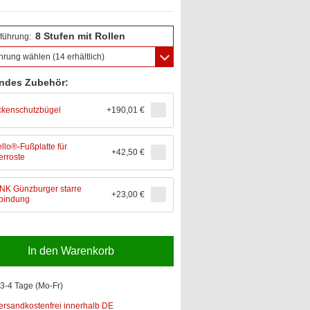
8 Stufen mit Rollen
führung:
hrung wählen
(14 erhältlich)
ndes Zubehör:
kenschutzbügel
+
190,01 €
ello®-Fußplatte für
+
42,50 €
terroste
K Günzburger starre
+
23,00 €
bindung
In den Warenkorb
3-4 Tage (Mo-Fr)
ersandkostenfrei innerhalb DE