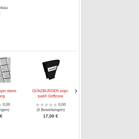
anbau
t
er starre
GÜNZBURGER ergo-
MUNK Günzburger
ung
pad® Griffzone
Leiteraufhängevorri...
Nächstes
Nächstes
Bild
Bild
0,00
0,00
5,00
ngen)
(0 Bewertungen)
(1 Bewertung)
 €
17,00 €
26,50 €