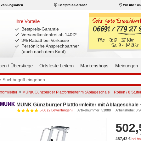
Zahlungsarten
Bestpreis-Garantie
Wir über un
Ihre Vorteile
Bestpreis-Garantie
Versandkostenfrei ab 140€
*
3% Rabatt bei Vorkasse
Persönliche Ansprechpartner
(auch nach dem Kauf)
pen / Überstiege
Ortsfeste Leitern
Markenshops
Meinungen
»
formleiter
MUNK Günzburger Plattformleiter mit Ablageschale + Rollen / 8 Stufe
MUNK Günzburger Plattformleiter mit Ablageschale +
5,00
(2 Bewertungen)
|
Artikelnummer:
51088
| Arbeitshöhe: 3,9
502,
487,42 €
bei V