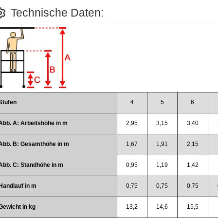
Technische Daten:
Stufen
4
5
6
Abb. A: Arbeitshöhe in m
2,95
3,15
3,40
Abb. B: Gesamthöhe in m
1,67
1,91
2,15
Abb. C: Standhöhe in m
0,95
1,19
1,42
Handlauf in m
0,75
0,75
0,75
Gewicht in kg
13,2
14,6
15,5