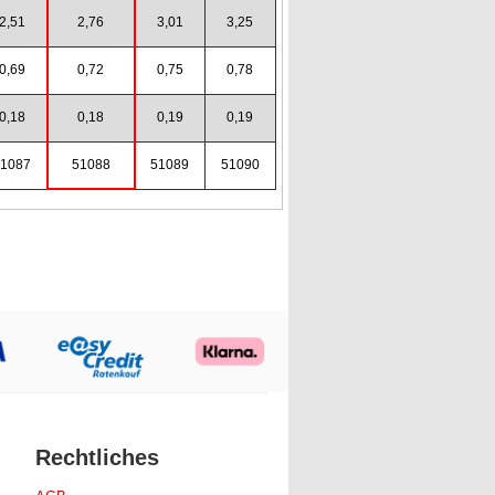
2,51
2,76
3,01
3,25
0,69
0,72
0,75
0,78
0,18
0,18
0,19
0,19
51087
51088
51089
51090
Rechtliches