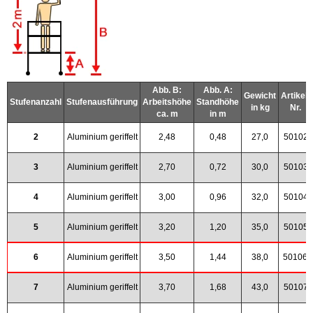
Abb. B:
Abb. A:
Gewicht
Artikel-
Stufenanzahl
Stufenausführung
Arbeitshöhe
Standhöhe
in kg
Nr.
ca. m
in m
2
Aluminium geriffelt
2,48
0,48
27,0
50102
3
Aluminium geriffelt
2,70
0,72
30,0
50103
4
Aluminium geriffelt
3,00
0,96
32,0
50104
5
Aluminium geriffelt
3,20
1,20
35,0
50105
6
Aluminium geriffelt
3,50
1,44
38,0
50106
7
Aluminium geriffelt
3,70
1,68
43,0
50107