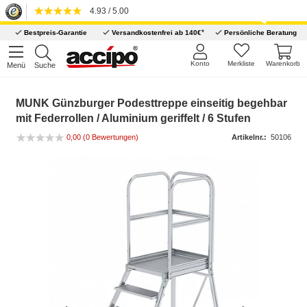
4.93 / 5.00
*
Bestpreis-Garantie
Versandkostenfrei ab 140€
Persönliche Beratung
Konto
Merkliste
Warenkorb
Menü
Suche
MUNK Günzburger Podesttreppe einseitig begehbar
mit Federrollen / Aluminium geriffelt / 6 Stufen
0,00 (0 Bewertungen)
Artikelnr.:
50106