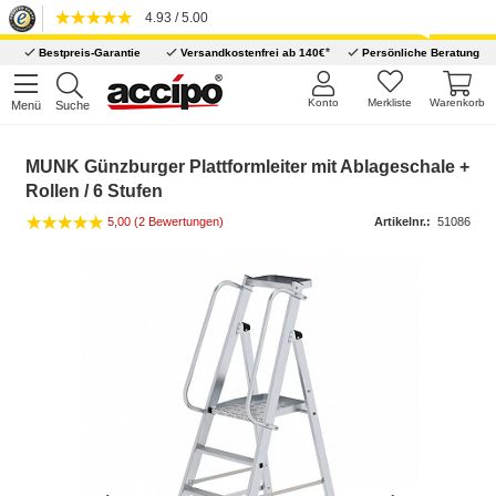
4.93 / 5.00
*
Bestpreis-Garantie
Versandkostenfrei ab 140€
Persönliche Beratung
Konto
Merkliste
Warenkorb
Menü
Suche
MUNK Günzburger Plattformleiter mit Ablageschale +
Rollen / 6 Stufen
5,00
(2 Bewertungen)
Artikelnr.:
51086