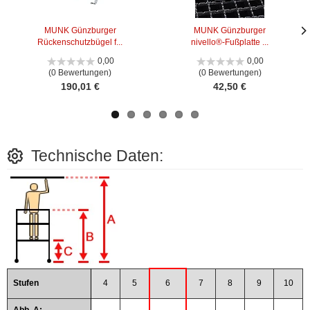
MUNK Günzburger
MUNK Günzburger
Rückenschutzbügel f...
nivello®-Fußplatte ...
Näc
Näc
Bild
Bild
0,00
0,00
(0 Bewertungen)
(0 Bewertungen)
190,01 €
42,50 €
Technische Daten:
Stufen
4
5
6
7
8
9
10