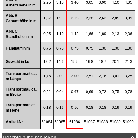
Abb. A:
2,95
3,15
3,40
3,65
3,90
4,10
4,35
Arbeitshöhe in m
Abb. B:
1,67
1,91
2,15
2,38
2,62
2,85
3,09
Gesamthöhe in m
Abb. C:
0,95
1,19
1,42
1,66
1,89
2,13
2,36
Standhöhe in m
Handlauf in m
0,75
0,75
0,75
0,75
1,30
1,30
1,30
Gewicht in kg
13,2
14,6
15,5
16,8
18,7
20,1
21,3
Transportmaß ca.
1,76
2,01
2,00
2,51
2,76
3,01
3,25
m Länge
Transportmaß ca.
0,61
0,64
0,67
0,69
0,72
0,75
0,78
m Breite
Transportmaß ca.
0,18
0,16
0,16
0,18
0,18
0,19
0,19
m Höhe
Artikel-Nr.
51084
51085
51086
51087
51088
51089
51090
Beschreibung schließen