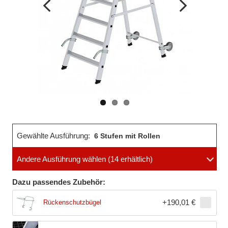
Vorheriges
Nächstes
Bild
Bild
Gewählte Ausführung:
6 Stufen mit Rollen
Andere Ausführung wählen
(14 erhältlich)
Dazu passendes Zubehör:
+
190,01 €
Rückenschutzbügel