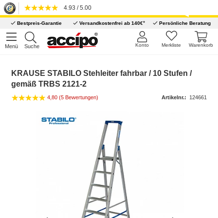
4.93 / 5.00
*
Bestpreis-Garantie
Versandkostenfrei ab 140€
Persönliche Beratung
Konto
Merkliste
Warenkorb
Menü
Suche
KRAUSE STABILO Stehleiter fahrbar / 10 Stufen /
gemäß TRBS 2121-2
4,80 (5 Bewertungen)
Artikelnr.:
124661