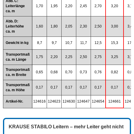
Abb. C:
Leiterlänge
1,70
1,95
2,20
2,45
2,70
3,20
3,7
ca. m
Abb. D:
Leiterhöhe
1,60
1,80
2,05
2,30
2,50
3,00
3,4
ca. m
Gewicht in kg
8,7
9,7
10,7
11,7
12,5
15,3
17,
Transportmaß
1,75
2,20
2,25
2,50
2,75
3,25
3,7
ca. m Länge
Transportmaß
0,65
0,68
0,70
0,73
0,76
0,82
0,8
ca. m Breite
Transportmaß
0,17
0,17
0,17
0,17
0,17
0,17
0,1
ca. m Höhe
Artikel-Nr.
124616
124623
124630
124647
124654
124661
1246
KRAUSE STABILO Leitern – mehr Leiter geht nicht