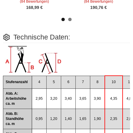
(84 Bewertungen)
(84 Bewertungen)
168,99 €
190,76 €
Technische Daten:
Stufenanzahl
4
5
6
7
8
10
12
Abb. A:
Arbeitshöhe
2,95
3,20
3,40
3,65
3,90
4,35
4,8
ca. m
Abb. B:
Standhöhe
0,95
1,20
1,40
1,65
1,90
2,35
2,8
ca. m