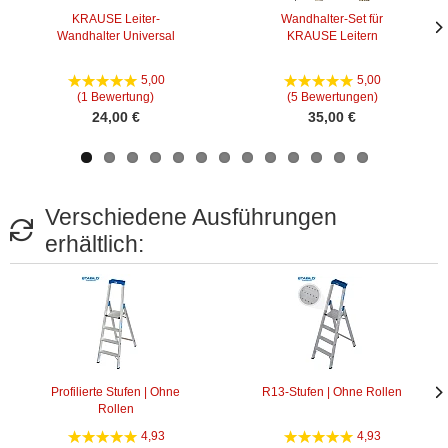
KRAUSE Leiter-
Wandhalter-Set für
Wandhalter Universal
KRAUSE Leitern
Näc
Näc
Bild
Bild
5,00
5,00
(1 Bewertung)
(5 Bewertungen)
24,00 €
35,00 €
Verschiedene Ausführungen
erhältlich:
Profilierte Stufen | Ohne
R13-Stufen | Ohne Rollen
Rollen
Näc
Näc
Bild
Bild
4,93
4,93