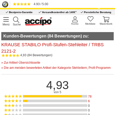
4.93 / 5.00
*
Bestpreis-Garantie
Versandkostenfrei ab 140€
Persönliche Beratung
Konto
Merkliste
Warenkorb
Menü
Suche
Kunden-Bewertungen (84 Bewertungen) zu:
KRAUSE STABILO Profi-Stufen-Stehleiter / TRBS
2121-2
4,93 (84 Bewertungen)
» Zur Artikel-Übersichtsseite
» Die am meisten bewerteten Artikel der Kategorie Stehleitern, Profi-Programm
4,93
von 5
78
6
0
0