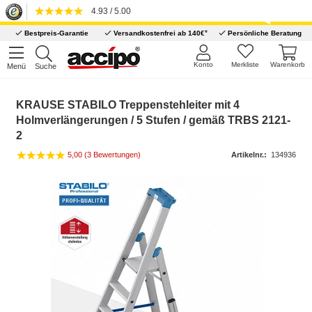
4.93 / 5.00
*
Bestpreis-Garantie
Versandkostenfrei ab 140€
Persönliche Beratung
Konto
Merkliste
Warenkorb
Menü
Suche
KRAUSE STABILO Treppenstehleiter mit 4
Holmverlängerungen / 5 Stufen / gemäß TRBS 2121-
2
5,00 (3 Bewertungen)
Artikelnr.:
134936