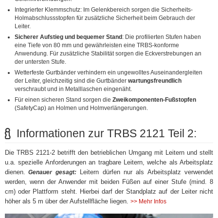
Integrierter Klemmschutz: Im Gelenkbereich sorgen die Sicherheits-
Holmabschlussstopfen für zusätzliche Sicherheit beim Gebrauch der
Leiter.
Sicherer Aufstieg und bequemer Stand
: Die profilierten Stufen haben
eine Tiefe von 80 mm und gewährleisten eine TRBS-konforme
Anwendung. Für zusätzliche Stabilität sorgen die Eckverstrebungen an
der untersten Stufe.
Wetterfeste Gurtbänder verhindern ein ungewolltes Auseinandergleiten
der Leiter, gleichzeitig sind die Gurtbänder
wartungsfreundlich
verschraubt und in Metalllaschen eingenäht.
Für einen sicheren Stand sorgen die
Zweikomponenten-Fußstopfen
(SafetyCap) an Holmen und Holmverlängerungen.
Informationen zur TRBS 2121 Teil 2:
Die TRBS 2121-2 betrifft den betrieblichen Umgang mit Leitern und stellt
u.a. spezielle Anforderungen an tragbare Leitern, welche als Arbeitsplatz
dienen.
Leitern dürfen nur als Arbeitsplatz verwendet
Genauer gesagt:
werden, wenn der Anwender mit beiden Füßen auf einer Stufe (mind. 8
cm) oder Plattform steht. Hierbei darf der Standplatz auf der Leiter nicht
höher als 5 m über der Aufstellfläche liegen.
>> Mehr Infos