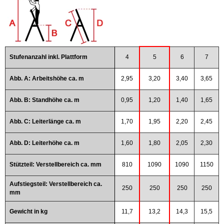
Stufenanzahl inkl. Plattform
4
5
6
7
Abb. A: Arbeitshöhe ca. m
2,95
3,20
3,40
3,65
Abb. B: Standhöhe ca. m
0,95
1,20
1,40
1,65
Abb. C: Leiterlänge ca. m
1,70
1,95
2,20
2,45
Abb. D: Leiterhöhe ca. m
1,60
1,80
2,05
2,30
Stützteil: Verstellbereich ca. mm
810
1090
1090
1150
Aufstiegsteil: Verstellbereich ca.
250
250
250
250
mm
Gewicht in kg
11,7
13,2
14,3
15,5