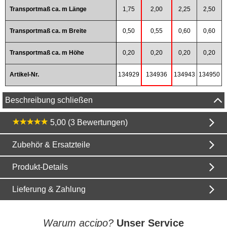
Transportmaß ca. m Länge
1,75
2,00
2,25
2,50
Transportmaß ca. m Breite
0,50
0,55
0,60
0,60
Transportmaß ca. m Höhe
0,20
0,20
0,20
0,20
Artikel-Nr.
134929
134936
134943
134950
Beschreibung schließen
5,00 (3 Bewertungen)
Zubehör & Ersatzteile
Produkt-Details
Lieferung & Zahlung
Warum accipo?
Unser Service