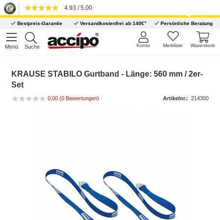
4.93 / 5.00
*
Bestpreis-Garantie
Versandkostenfrei ab 140€
Persönliche Beratung
Konto
Merkliste
Warenkorb
Menü
Suche
KRAUSE STABILO Gurtband - Länge: 560 mm / 2er-
Set
0,00
(0 Bewertungen)
Artikelnr.:
214300