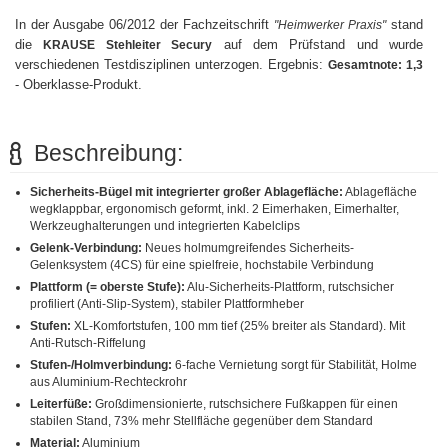
In der Ausgabe 06/2012 der Fachzeitschrift
stand
"Heimwerker Praxis"
die
auf dem Prüfstand und wurde
KRAUSE Stehleiter Secury
verschiedenen Testdisziplinen unterzogen. Ergebnis:
Gesamtnote: 1,3
- Oberklasse-Produkt.
Beschreibung:
Sicherheits-Bügel mit integrierter großer Ablagefläche:
Ablagefläche
wegklappbar, ergonomisch geformt, inkl. 2 Eimerhaken, Eimerhalter,
Werkzeughalterungen und integrierten Kabelclips
Gelenk-Verbindung:
Neues holmumgreifendes Sicherheits-
Gelenksystem (4CS) für eine spielfreie, hochstabile Verbindung
Plattform (= oberste Stufe):
Alu-Sicherheits-Plattform, rutschsicher
profiliert (Anti-Slip-System), stabiler Plattformheber
Stufen:
XL-Komfortstufen, 100 mm tief (25% breiter als Standard). Mit
Anti-Rutsch-Riffelung
Stufen-/Holmverbindung:
6-fache Vernietung sorgt für Stabilität, Holme
aus Aluminium-Rechteckrohr
Leiterfüße:
Großdimensionierte, rutschsichere Fußkappen für einen
stabilen Stand, 73% mehr Stellfläche gegenüber dem Standard
Material:
Aluminium