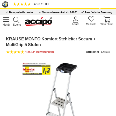
4.93 / 5.00
*
Bestpreis-Garantie
Versandkostenfrei ab 140€
Persönliche Beratung
Konto
Merkliste
Warenkorb
Menü
Suche
KRAUSE MONTO Komfort Stehleiter Secury +
MultiGrip 5 Stufen
4,85 (34 Bewertungen)
Artikelnr.:
126535