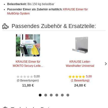
Belastbarkeit:
Bis 150 kg belastbar
Passender Eimer als Zubehör erhältlich:
KRAUSE Eimer für
MultiGrip-System
Passendes Zubehör & Ersatzteile:
KRAUSE Eimer für
KRAUSE Leiter-
MONTO Secury-Leite...
Wandhalter Universal
Näc
Näc
Bild
Bild
0,00
5,00
(0 Bewertungen)
(1 Bewertung)
11,00 €
24,00 €