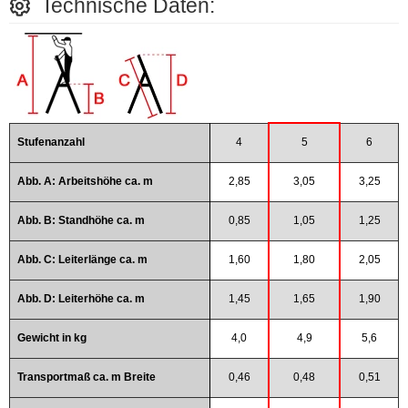
Technische Daten:
Stufenanzahl
4
5
6
Abb. A: Arbeitshöhe ca. m
2,85
3,05
3,25
Abb. B: Standhöhe ca. m
0,85
1,05
1,25
Abb. C: Leiterlänge ca. m
1,60
1,80
2,05
Abb. D: Leiterhöhe ca. m
1,45
1,65
1,90
Gewicht in kg
4,0
4,9
5,6
Transportmaß ca. m Breite
0,46
0,48
0,51