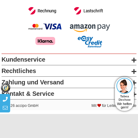
Kundenservice
Rechtliches
Zahlung und Versand
Kontakt & Service
Tabea
Dechow
Wir helfen
2026 accipo GmbH
Mit
für Leitern & Gerüste
gern!