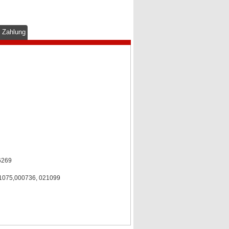
& Zahlung
6269
21075,000736, 021099