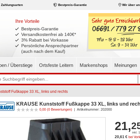
Zahlungsarten
Bestpreis-Garantie
Wir über un
Ihre Vorteile
Bestpreis-Garantie
Versandkostenfrei ab 140€
*
3% Rabatt bei Vorkasse
Persönliche Ansprechpartner
(auch nach dem Kauf)
pen / Überstiege
Ortsfeste Leitern
Markenshops
Meinungen
stoff Fußkappe 33 XL, links und rechts
KRAUSE Kunststoff Fußkappe 33 XL, links und rech
0,00
(0 Bewertungen)
|
Artikelnummer:
202000
21,
2
inkl.
20,61 €
bei Vor