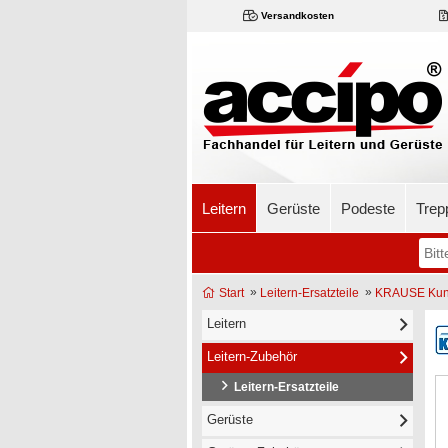
Versandkosten
Leitern
Gerüste
Podeste
Trep
»
»
Start
Leitern-Ersatzteile
KRAUSE Kunst
Leitern
Leitern-Zubehör
Leitern-Ersatzteile
Gerüste