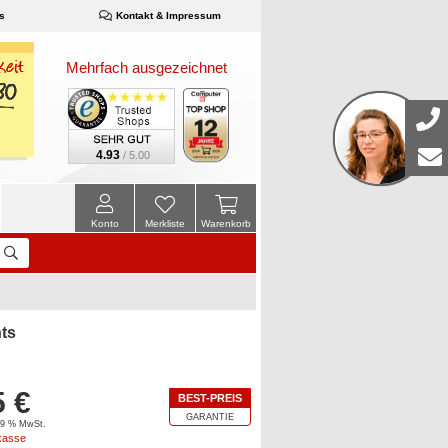
s
Kontakt & Impressum
Mehrfach ausgezeichnet
4.93
/ 5.00
Konto
Merkliste
Warenkorb
ts
5 €
BEST-PREIS
GARANTIE
 19 % MwSt.
kasse