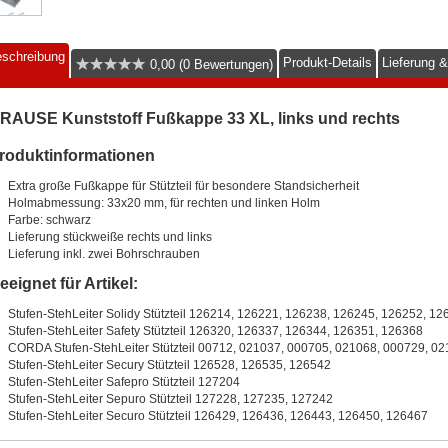
schreibung
Produkt-Details
Lieferung 
0,00 (0 Bewertungen)
RAUSE Kunststoff Fußkappe 33 XL, links und rechts
roduktinformationen
Extra große Fußkappe für Stützteil für besondere Standsicherheit
Holmabmessung: 33x20 mm, für rechten und linken Holm
Farbe: schwarz
Lieferung stückweiße rechts und links
Lieferung inkl. zwei Bohrschrauben
eeignet für Artikel:
Stufen-StehLeiter Solidy Stützteil 126214, 126221, 126238, 126245, 126252, 12
Stufen-StehLeiter Safety Stützteil 126320, 126337, 126344, 126351, 126368
CORDA Stufen-StehLeiter Stützteil 00712, 021037, 000705, 021068, 000729, 0
Stufen-StehLeiter Secury Stützteil 126528, 126535, 126542
Stufen-StehLeiter Safepro Stützteil 127204
Stufen-StehLeiter Sepuro Stützteil 127228, 127235, 127242
Stufen-StehLeiter Securo Stützteil 126429, 126436, 126443, 126450, 126467