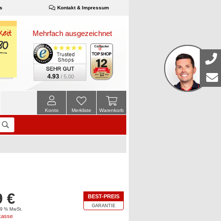
s
Kontakt & Impressum
Mehrfach ausgezeichnet
4.93
/ 5.00
Konto
Merkliste
Warenkorb
9 €
BEST-PREIS
GARANTIE
 19 % MwSt.
kasse