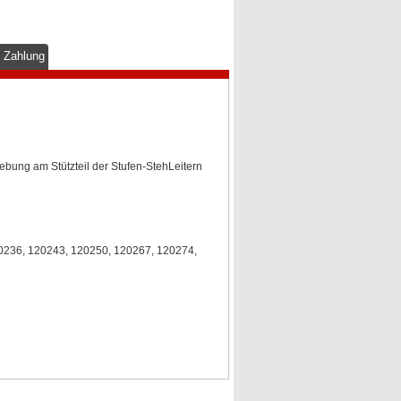
& Zahlung
ebung am Stützteil der Stufen-StehLeitern
20236, 120243, 120250, 120267, 120274,