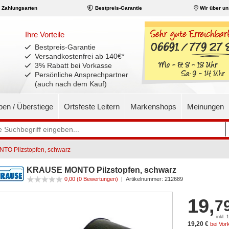
Zahlungsarten
Bestpreis-Garantie
Wir über un
Ihre Vorteile
Bestpreis-Garantie
Versandkostenfrei ab 140€
*
3% Rabatt bei Vorkasse
Persönliche Ansprechpartner
(auch nach dem Kauf)
pen / Überstiege
Ortsfeste Leitern
Markenshops
Meinungen
O Pilzstopfen, schwarz
KRAUSE MONTO Pilzstopfen, schwarz
0,00
(0 Bewertungen)
|
Artikelnummer:
212689
19,
7
inkl.
19,20 €
bei Vor