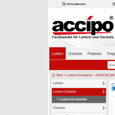
Versandkosten
Leitern
Gerüste
Podeste
Trep
»
»
Start
Leitern-Ersatzteile
KRAUSE MONT
Leitern
Leitern-Zubehör
Leitern-Ersatzteile
Gerüste