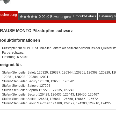
schreibung
Produkt-Details
Lieferung 
0,00 (0 Bewertungen)
RAUSE MONTO Pilzstopfen, schwarz
roduktinformationen
Pilzstopfen für MONTO Stufen-StehLeitern als seitlicher Abschluss der Querverstr
Farbe: schwarz
Lieferung: 6 Stück
eeignet für:
Stufen-StehLeiter Safety 126320, 126337, 126344, 126351, 126368, 120229, 1
120281, 120298, 120304, 120311
Stufen-StehLeiter Secury 126528, 126535. 126542
Stufen-StehLeiter Safepro 127204
Stufen-StehLeiter Sepuro 127228, 127235, 127242
Stufen-StehLeiter Securo 126429, 126436, 126443, 126450, 126467
Stufen-StehLeiter Solido 126634, 126641, 126658, 126665, 126672
Stufen-StehLeiter SePro S eloxiert 124180, 124197, 124203, 124210, 124227