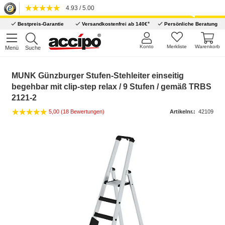
4.93 / 5.00
*
Bestpreis-Garantie
Versandkostenfrei ab 140€
Persönliche Beratung
Konto
Merkliste
Warenkorb
Menü
Suche
MUNK Günzburger Stufen-Stehleiter einseitig
begehbar mit clip-step relax / 9 Stufen / gemäß TRBS
2121-2
5,00 (18 Bewertungen)
Artikelnr.:
42109