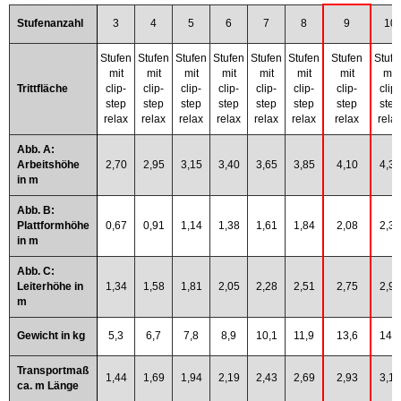
Stufenanzahl
3
4
5
6
7
8
9
10
Stufen
Stufen
Stufen
Stufen
Stufen
Stufen
Stufen
Stufe
mit
mit
mit
mit
mit
mit
mit
mit
Trittfläche
clip-
clip-
clip-
clip-
clip-
clip-
clip-
clip-
step
step
step
step
step
step
step
step
relax
relax
relax
relax
relax
relax
relax
rela
Abb. A:
Arbeitshöhe
2,70
2,95
3,15
3,40
3,65
3,85
4,10
4,35
in m
Abb. B:
Plattformhöhe
0,67
0,91
1,14
1,38
1,61
1,84
2,08
2,31
in m
Abb. C:
Leiterhöhe in
1,34
1,58
1,81
2,05
2,28
2,51
2,75
2,98
m
Gewicht in kg
5,3
6,7
7,8
8,9
10,1
11,9
13,6
14,7
Transportmaß
1,44
1,69
1,94
2,19
2,43
2,69
2,93
3,19
ca. m Länge