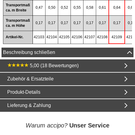
Transportmaß
0,47
0,50
0,52
0,55
0,58
0,61
0,64
0,67
ca. m Breite
Transportmaß
0,17
0,17
0,17
0,17
0,17
0,17
0,17
0,17
ca. m Höhe
Artikel-Nr.
42103
42104
42105
42106
42107
42108
42109
4211
Beschreibung schließen
5,00 (18 Bewertungen)
Zubehör & Ersatzteile
Produkt-Details
Lieferung & Zahlung
Warum accipo?
Unser Service