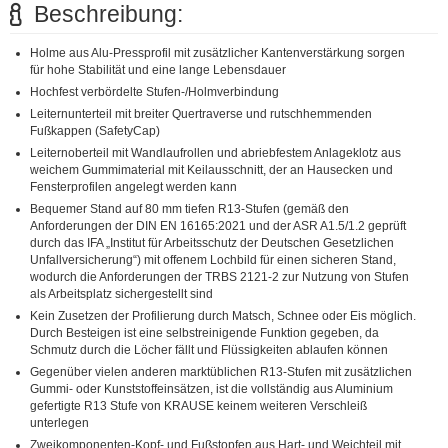
Beschreibung:
Holme aus Alu-Pressprofil mit zusätzlicher Kantenverstärkung sorgen
für hohe Stabilität und eine lange Lebensdauer
Hochfest verbördelte Stufen-/Holmverbindung
Leiternunterteil mit breiter Quertraverse und rutschhemmenden
Fußkappen (SafetyCap)
Leiternoberteil mit Wandlaufrollen und abriebfestem Anlageklotz aus
weichem Gummimaterial mit Keilausschnitt, der an Hausecken und
Fensterprofilen angelegt werden kann
Bequemer Stand auf 80 mm tiefen R13-Stufen (gemäß den
Anforderungen der DIN EN 16165:2021 und der ASR A1.5/1.2 geprüft
durch das IFA „Institut für Arbeitsschutz der Deutschen Gesetzlichen
Unfallversicherung“) mit offenem Lochbild für einen sicheren Stand,
wodurch die Anforderungen der TRBS 2121-2 zur Nutzung von Stufen
als Arbeitsplatz sichergestellt sind
Kein Zusetzen der Profilierung durch Matsch, Schnee oder Eis möglich.
Durch Besteigen ist eine selbstreinigende Funktion gegeben, da
Schmutz durch die Löcher fällt und Flüssigkeiten ablaufen können
Gegenüber vielen anderen marktüblichen R13-Stufen mit zusätzlichen
Gummi- oder Kunststoffeinsätzen, ist die vollständig aus Aluminium
gefertigte R13 Stufe von KRAUSE keinem weiteren Verschleiß
unterlegen
Zweikomponenten-Kopf- und Fußstopfen aus Hart- und Weichteil mit