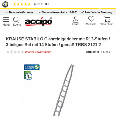
4.93 / 5.00
*
Bestpreis-Garantie
Versandkostenfrei ab 140€
Persönliche Beratung
Konto
Merkliste
Warenkorb
Menü
Suche
KRAUSE STABILO Glasreinigerleiter mit R13-Stufen /
3-teiliges Set mit 14 Stufen / gemäß TRBS 2121-2
0,00 (0 Bewertungen)
Artikelnr.:
842251