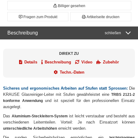
Billiger gesehen
Fragen zum Produkt
Artikelseite drucken
Beschreibung
schließen
DIREKT ZU
Details
Beschreibung
Video
Zubehör
Techn.-Daten
Sicheres und ergonomisches Arbeiten auf Stufen statt Sprossen:
Die
KRAUSE Glasreiniger-Leiter mit Stufen gewährleistet eine
TRBS 2121-2
und ist speziell für den professionellen Einsatz
konforme Anwendung
ausgelegt.
Das
ist leicht verstaubar und besteht aus
Aluminium-Steckleitern-System
verschiedenen Leiternteilen. Vorteil: Je nach Einsatzort können
erreicht werden.
unterschiedliche Arbeitshöhen
Die runden Sicherheitsbolzen ermöglichen ein
leichtgängiges