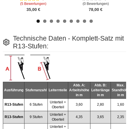
(5 Bewertungen)
(0 Bewertungen)
35,00 €
78,00 €
Technische Daten - Komplett-Satz mit
R13-Stufen:
Abb. A:
Abb. B:
Max.
Ausführung
Stufenanzahl
Leiternteile
Arbeitshöhe
Leiterlänge
Standhöh
in m
in m
in m
Unterteil +
R13-Stufen
6 Stufen
3,60
2,80
1,60
Oberteil
Unterteil +
R13-Stufen
9 Stufen
4,35
3,65
2,35
Oberteil
Unterteil +