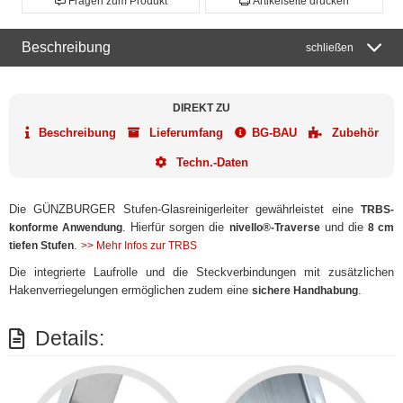
Fragen zum Produkt
Artikelseite drucken
Beschreibung
schließen
DIREKT ZU
Beschreibung
Lieferumfang
BG-BAU
Zubehör
Techn.-Daten
Die GÜNZBURGER Stufen-Glasreinigerleiter gewährleistet eine
TRBS-
. Hierfür sorgen die
und die
konforme Anwendung
nivello®-Traverse
8 cm
.
tiefen Stufen
>> Mehr Infos zur TRBS
Die integrierte Laufrolle und die Steckverbindungen mit zusätzlichen
Hakenverriegelungen ermöglichen zudem eine
.
sichere Handhabung
Details: