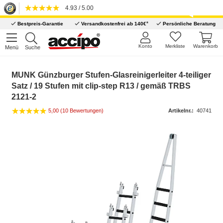
4.93 / 5.00
*
Bestpreis-Garantie
Versandkostenfrei ab 140€
Persönliche Beratung
Konto
Merkliste
Warenkorb
Menü
Suche
MUNK Günzburger Stufen-Glasreinigerleiter 4-teiliger
Satz / 19 Stufen mit clip-step R13 / gemäß TRBS
2121-2
5,00 (10 Bewertungen)
Artikelnr.:
40741