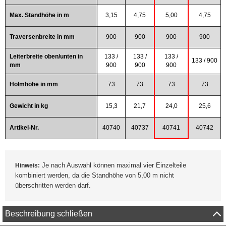
Max. Standhöhe in m
3,15
4,75
5,00
4,75
Traversenbreite in mm
900
900
900
900
Leiterbreite oben/unten in
133 /
133 /
133 /
133 / 900
mm
900
900
900
Holmhöhe in mm
73
73
73
73
Gewicht in kg
15,3
21,7
24,0
25,6
Artikel-Nr.
40740
40737
40741
40742
Je nach Auswahl können maximal vier Einzelteile
Hinweis:
kombiniert werden, da die Standhöhe von 5,00 m nicht
überschritten werden darf.
Beschreibung schließen