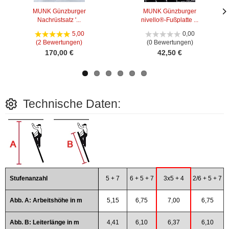
MUNK Günzburger
MUNK Günzburger
Nachrüstsatz '...
nivello®-Fußplatte ...
Näc
Näc
Bild
Bild
5,00
0,00
(2 Bewertungen)
(0 Bewertungen)
170,00 €
42,50 €
Technische Daten:
Stufenanzahl
5 + 7
6 + 5 + 7
3x5 + 4
2/6 + 5 + 7
Abb. A: Arbeitshöhe in m
5,15
6,75
7,00
6,75
Abb. B: Leiterlänge in m
4,41
6,10
6,37
6,10