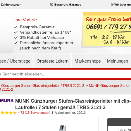
Zahlungsarten
Bestpreis-Garantie
Wir über un
Ihre Vorteile
Bestpreis-Garantie
Versandkostenfrei ab 140€
*
3% Rabatt bei Vorkasse
Persönliche Ansprechpartner
(auch nach dem Kauf)
pen / Überstiege
Ortsfeste Leitern
Markenshops
Meinungen
»
Günzburger Stufen-Glasreinigerleiter / TRBS 2121-2
MUNK Günzburger Stufen-Gla
BS 2121-2
MUNK Günzburger Stufen-Glasreinigerleiter mit clip-st
Laufrolle / 7 Stufen / gemäß TRBS 2121-2
4,73 (15 Bewertungen)
|
Artikelnummer:
12013
5
Bis zu