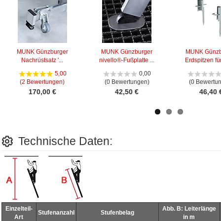
MUNK Günzburger
MUNK Günzburger
MUNK Günzb
Nachrüstsatz '...
nivello®-Fußplatte ...
Erdspitzen für 
5,00
0,00
(2 Bewertungen)
(0 Bewertungen)
(0 Bewertu
170,00 €
42,50 €
46,40 
Technische Daten:
Einzelteil-
Abb. B: Leiterlänge
Stufenanzahl
Stufenbelag
Art
in m