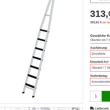
313,
303,61 €
bei V
Gewählte K
Oberteil mit 7
Ausführung:
Einzelteile
Einzelteil-Art:
Oberteil / 7 S
Stufenbelag:
Korundeinstre
Lieferzeit: