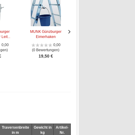
urger
MUNK Günzburger
MUNK Günzburger
Leit...
Eimerhaken
Leiteraufhängevorri...
Le
Nächstes
Nächstes
Bild
Bild
0,00
0,00
5,00
ngen)
(0 Bewertungen)
(1 Bewertung)
€
19,50 €
26,50 €
Traversenbreite
Gewicht in
Artikel-
in m
kg
Nr.