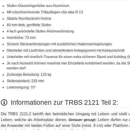
Stufen-Glasreinigerleiter aus Aluminium
Mit rutschhemmende Trittauflagen clip-step R 13
Stabile Rechteckrohr-Holme
80 mm tiefe, geriffelte Stufen
4-fach gebördelte Stufen-/Holmverbindung
Holmhöhe: 73 mm
Sichere Steckverbindungen mit zusätzlichen Hakenverriegelungen
Oberleiter mit Laufrollen und abriebfestem Anlegegummi mit Keilausschnitt
Unterleiter mit nivello®-Traverse für einen extra sicheren Stand und Aufstieg (li
Je nach Auswahl können maximal vier Einzelteile kombiniert werden, da die S
werden darf
Zulässige Belastung: 120 kg
Stufenabstand: 235 mm
Leiterneigung: 70°
Informationen zur TRBS 2121 Teil 2:
Die TRBS 2121-2 betrifft den betrieblichen Umgang mit Leitern und stellt 
Leitern, welche als Arbeitsplatz dienen.
Leitern dürfen nur 
Genauer gesagt:
der Anwender mit beiden Füßen auf einer Stufe (mind. 8 cm) oder Plattform s