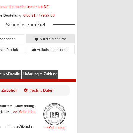
ersandkostenfrei innerhalb DE
he Bestellung:
0 66 91 / 779 27 80
Schneller zum Ziel
er gesehen
Auf die Merkliste
zum Produkt
Artikelseite drucken
dukt-Details
Lieferung & Zahlung
Zubehör
Techn.-Daten
.
nforme Anwendung
terteil.
>> Mehr Infos
n mit zusätzlichen
>> Mehr Infos