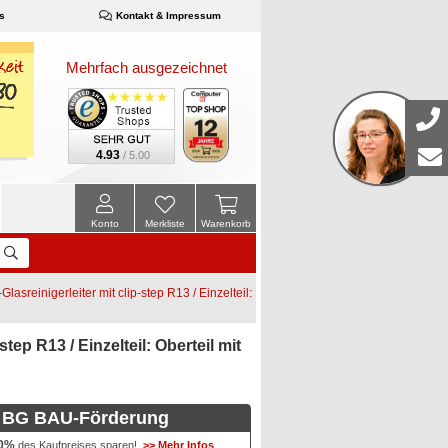
s
Kontakt & Impressum
Mehrfach ausgezeichnet
4.93
/ 5.00
Konto
Merkliste
Warenkorb
sreinigerleiter mit clip-step R13 / Einzelteil:
ep R13 / Einzelteil: Oberteil mit
BG BAU-Förderung
0%
des Kaufpreises sparen!
>> Mehr Infos