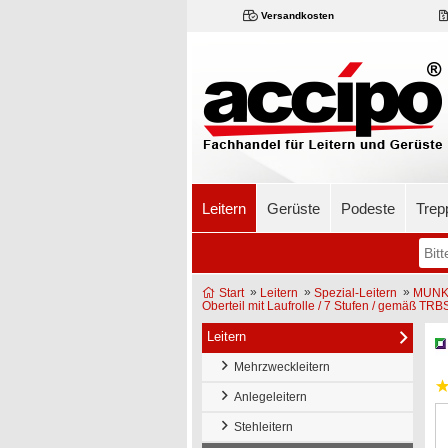
Versandkosten
Leitern
Gerüste
Podeste
Trep
»
»
»
Start
Leitern
Spezial-Leitern
MUNK 
Oberteil mit Laufrolle / 7 Stufen / gemäß TR
Leitern
Mehrzweckleitern
Anlegeleitern
Stehleitern