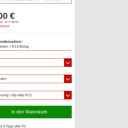
00 €
inkl. 19 % MwSt.
orkasse
ombination:
 Stufen + R13-Belag
tufen
uung / clip-step R13
In den Warenkorb
3-4 Tage (Mo-Fr)