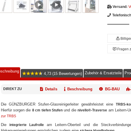
Versand:
V
Telefonisc
Billig
Fragen 
schreibung
Zubehör & Ersatzteile
Pro
4,73 (15 Bewertungen)
DIREKT ZU
Details
Beschreibung
BG-BAU
Die GÜNZBURGER Stufen-Glasreinigerleiter gewährleistet eine
TRBS-ko
Hierfür sorgen die
und die
am Leitern-Un
8 cm tiefen Stufen
nivello®-Traverse
zur TRBS
Die
am Leitern-Oberteil und die Steckverbindunge
integrierte Laufrolle
Hakenverriegelungen ermöglichen zudem eine
.
sichere Handhabung