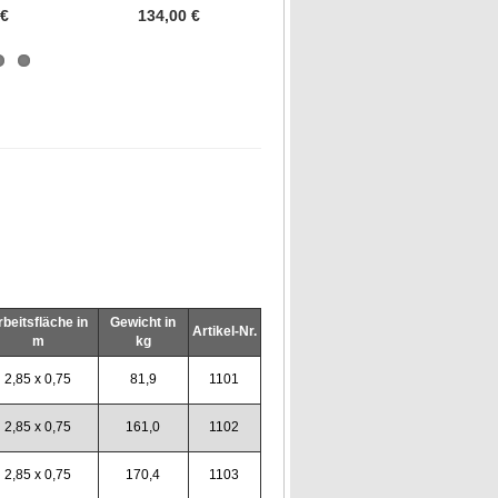
 €
134,00 €
56,20 €
rbeitsfläche in
Gewicht in
Artikel-Nr.
m
kg
2,85 x 0,75
81,9
1101
2,85 x 0,75
161,0
1102
2,85 x 0,75
170,4
1103