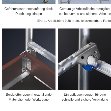
Gefahrenloser Innenaufstieg dank
Geräumige Arbeitsfläche ermöglicht
Durchstiegsklappe
ein bequemes und sicheres Arbeiten
(Erst ab Arbeitshöhe 9,38 m sind teleskopierbare Fahrb
Bordbretter gegen herabfallende
Einrastklauen sorgen für eine
Materialien oder Werkzeuge
schnelle und sichere Verbindung