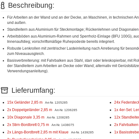
Beschreibung:
Für Arbeiten an der Wand und an der Decke, an Maschinen, in technischen Anl
und außen.
Standleitern aus Aluminium für Steckmontage; Rückenlehnen und Diagonalen 
Arbeitsböden aus Aluminium-Rahmen und Sperrholz-Einlage (BFU 100G), auch 
Innenaufstieg; vorschriftsmäßige Ruhepodeste bereits integriert.
Robuste Lenkrollen mit zentrischer Lasteinleitung nach Arretierung für besond
zum Niveauausgleich.
Basisverbreiterung: mit Fahrbalken aus Stahl, starr oder teleskopierbar, mit 
der Standleitern zum Arbeiten an Decke oder Wand; alternativ mit Gerüststütz
Verwendungsanleitung).
Lieferumfang:
15x Geländer 2,85 m
24x Federstec
Art-Nr. 1205285
2x Doppelgeländer 2,85 m
1x 4er-Set: Le
Art-Nr. 1206285
10x Diagonale 3,35 m
12x Standleite
Art-Nr. 1208285
2x Stirn-Bordbrett 0,75 m
2x Fahrbalken 
Art-Nr. 1438075
2x Längs-Bordbrett 2,85 m mit Klaue
1x Basisstreb
Art-Nr. 1439285