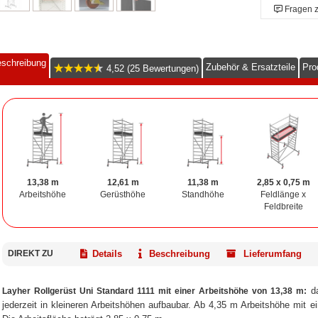
Fragen 
schreibung
Zubehör & Ersatzteile
Pro
4,52 (25 Bewertungen)
13,38 m
12,61 m
11,38 m
2,85 x 0,75 m
Arbeitshöhe
Gerüsthöhe
Standhöhe
Feldlänge x
Feldbreite
DIREKT ZU
Details
Beschreibung
Lieferumfang
da
Layher Rollgerüst Uni Standard 1111 mit einer Arbeitshöhe von 13,38 m:
jederzeit in kleineren Arbeitshöhen aufbaubar. Ab 4,35 m Arbeitshöhe mit 