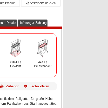
zum Produkt
Artikelseite drucken
dukt-Details
Lieferung & Zahlung
418,4 kg
372 kg
Gewicht
Belastbarkeit
Zubehör
Techn.-Daten
s flexible Rollgerüst für große Höhen -
einem Fahrbalken aus Stahl ausgestattet.