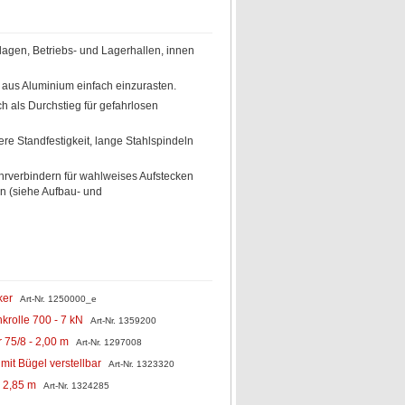
agen, Betriebs- und Lagerhallen, innen
aus Aluminium einfach einzurasten.
als Durchstieg für gefahrlosen
ere Standfestigkeit, lange Stahlspindeln
Rohrverbindern für wahlweises Aufstecken
en (siehe Aufbau- und
ker
Art-Nr. 1250000_e
nkrolle 700 - 7 kN
Art-Nr. 1359200
r 75/8 - 2,00 m
Art-Nr. 1297008
mit Bügel verstellbar
Art-Nr. 1323320
e 2,85 m
Art-Nr. 1324285