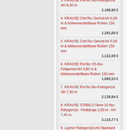
3. KRAUSE ProTec Alu-Fahrgerüst
AH 8,30 m
2.198,95 €
4. KRAUSE ClimTec Gerüst AH 6,00
m & höhenverstellbare Rollen 150
mm
1.291,00 €
5. KRAUSE ClimTec Gerüst AH 5,00
m & höhenverstellbare Rollen 150
mm
1.122,00 €
6. KRAUSE ProTec XS Alu-
Faltgerüst AH 3,80 m &
höhenverstellbare Rollen 150 mm
1.095,53 €
7. KRAUSE ProTec Alu-Fahrgerüst
AH 7,30 m
2.139,94 €
8. KRAUSE STABILO Serie 10 Alu-
Fahrgerüst - Feldlänge 2,00 m - AH
7,40 m
3.115,77 €
9. Layher Fahrgerüst Uni Standard