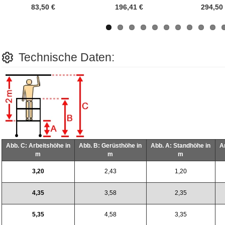
83,50 €
196,41 €
294,50
Technische Daten:
Abb. C: Arbeitshöhe in
Abb. B: Gerüsthöhe in
Abb. A: Standhöhe in
A
m
m
m
3,20
2,43
1,20
4,35
3,58
2,35
5,35
4,58
3,35