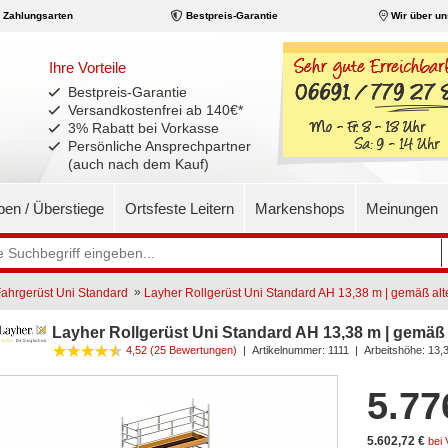
Zahlungsarten
Bestpreis-Garantie
Wir über un
Ihre Vorteile
Bestpreis-Garantie
Versandkostenfrei ab 140€
*
3% Rabatt bei Vorkasse
Persönliche Ansprechpartner
(auch nach dem Kauf)
pen / Überstiege
Ortsfeste Leitern
Markenshops
Meinungen
»
ahrgerüst Uni Standard
Layher Rollgerüst Uni Standard AH 13,38 m | gemäß al
Layher Rollgerüst Uni Standard AH 13,38 m | gemäß
4,52 (25 Bewertungen)
|
Artikelnummer:
1111
| Arbeitshöhe: 13,
5.77
5.602,72 €
bei