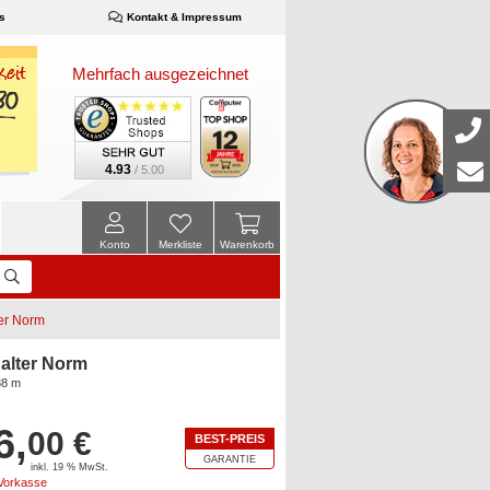
s
Kontakt & Impressum
Mehrfach ausgezeichnet
4.93
/ 5.00
Konto
Merkliste
Warenkorb
ter Norm
 alter Norm
38 m
6,
00 €
BEST-PREIS
GARANTIE
inkl. 19 % MwSt.
 Vorkasse