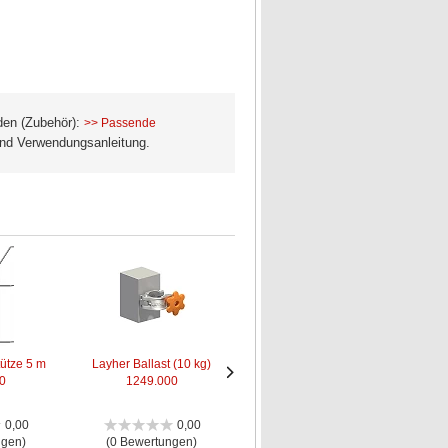
den (Zubehör):
>> Passende
 und Verwendungsanleitung.
tütze 5 m
Layher Ballast (10 kg)
Layher Sichttasche mit
0
1249.000
integriertem...
Ken
Nächstes
Nächstes
Bild
Bild
0,00
0,00
0,00
ngen)
(0 Bewertungen)
(0 Bewertungen)