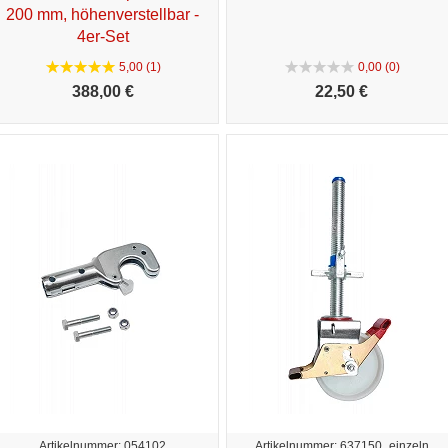
200 mm, höhenverstellbar -
4er-Set
5,00 (1)
0,00 (0)
388,
00 €
22,
50 €
Artikelnummer: 054102
Artikelnummer: 637150_einzeln