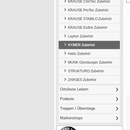
KRAUSE ClimTec Zubehör
KRAUSE ProTec Zubehör
KRAUSE STABILO Zubehör
KRAUSE Eisfrei Zubehör
Layher Zubehör
HYMER Zubehör
Hailo Zubehör
MUNK Günzburger Zubehör
STRUKTURO Zubehör
ZARGES Zubehör
Ortsfeste Leitern
Podeste
Treppen / Überstiege
Markenshops