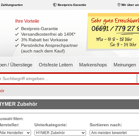
Zahlungsarten
Bestpreis-Garantie
Wir über un
Ihre Vorteile
Bestpreis-Garantie
Versandkostenfrei ab 140€
*
3% Rabatt bei Vorkasse
Persönliche Ansprechpartner
(auch nach dem Kauf)
pen / Überstiege
Ortsfeste Leitern
Markenshops
Meinungen
ör
HYMER Zubehör
uswahl filtern:
ersteller:
Unterkategorie:
Sortieren nach: