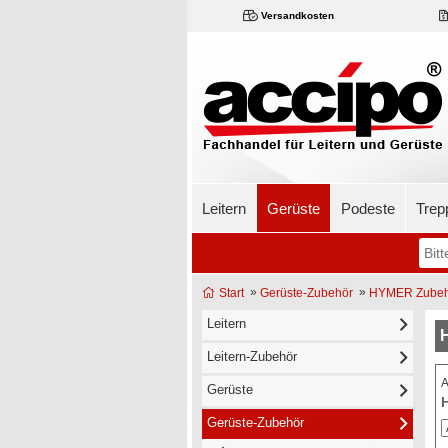
Versandkosten
Leitern
Gerüste
Podeste
Trep
»
»
Start
Gerüste-Zubehör
HYMER Zubeh
Leitern
Leitern-Zubehör
A
Gerüste
H
Gerüste-Zubehör