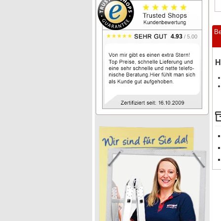
Be
4.93
/ 5.00
H