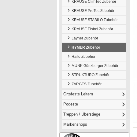
KRAUSE ClimTec Zubehör
KRAUSE ProTec Zubehör
KRAUSE STABILO Zubehör
KRAUSE Eisfrei Zubehör
Layher Zubehör
HYMER Zubehör
Hailo Zubehör
MUNK Günzburger Zubehör
STRUKTURO Zubehör
ZARGES Zubehör
Ortsfeste Leitern
Podeste
Treppen / Überstiege
Markenshops