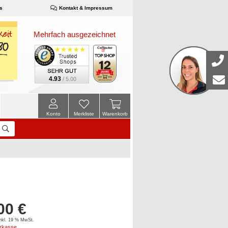
s
Kontakt & Impressum
Mehrfach ausgezeichnet
4.93
/ 5.00
Konto
Merkliste
Warenkorb
00 €
inkl. 19 % MwSt.
orkasse