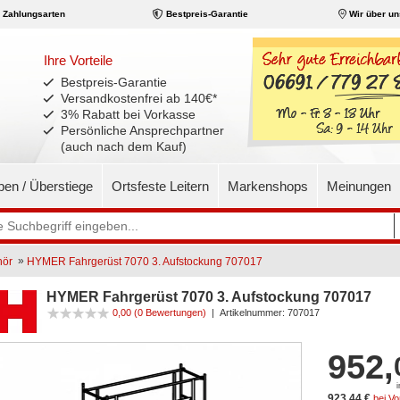
Zahlungsarten
Bestpreis-Garantie
Wir über un
Ihre Vorteile
Bestpreis-Garantie
Versandkostenfrei ab 140€
*
3% Rabatt bei Vorkasse
Persönliche Ansprechpartner
(auch nach dem Kauf)
pen / Überstiege
Ortsfeste Leitern
Markenshops
Meinungen
»
ör
HYMER Fahrgerüst 7070 3. Aufstockung 707017
HYMER Fahrgerüst 7070 3. Aufstockung 707017
0,00
(0 Bewertungen)
|
Artikelnummer:
707017
952,
923,44 €
bei V