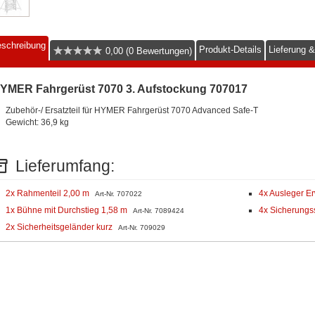
schreibung
Produkt-Details
Lieferung 
0,00 (0 Bewertungen)
YMER Fahrgerüst 7070 3. Aufstockung 707017
Zubehör-/ Ersatzteil für HYMER Fahrgerüst 7070 Advanced Safe-T
Gewicht: 36,9 kg
Lieferumfang:
2x Rahmenteil 2,00 m
4x Ausleger Er
Art-Nr. 707022
1x Bühne mit Durchstieg 1,58 m
4x Sicherungs
Art-Nr. 7089424
2x Sicherheitsgeländer kurz
Art-Nr. 709029