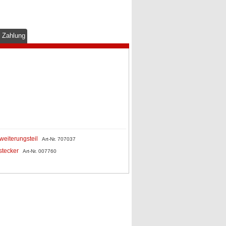
& Zahlung
weiterungsteil
Art-Nr. 707037
stecker
Art-Nr. 007760