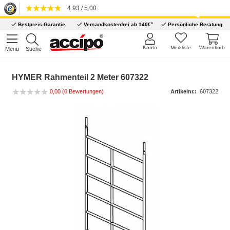
4.93 / 5.00
*
Bestpreis-Garantie
Versandkostenfrei ab 140€
Persönliche Beratung
Konto
Merkliste
Warenkorb
Menü
Suche
HYMER Rahmenteil 2 Meter 607322
0,00
(0 Bewertungen)
Artikelnr.:
607322